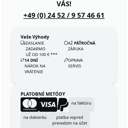
VÁS!
+49 (0) 24 52 / 9 57 46 61
Vaše Výhody
ZASLANIE
AŽ
PÄŤROČNÁ
ZADARMO
ZÁRUKA
UŽ OD 100 € ***
14 DNÍ
OPRAVA
NÁROK NA
SERVIS
VRÁTENIE
PLATOBNÉ METÓDY
na faktúru
na dobierku
platba vopred
prevodom na účet