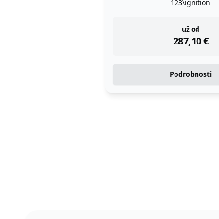
123\ignition
instock
už od
287,10
€
Podrobnosti