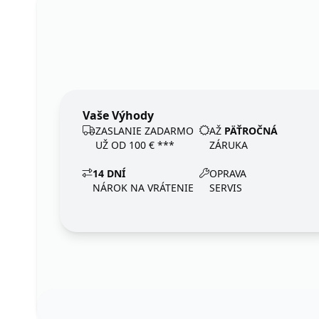
Vaše Výhody
ZASLANIE ZADARMO
AŽ
PÄŤROČNÁ
UŽ OD 100 € ***
ZÁRUKA
14 DNÍ
OPRAVA
NÁROK NA VRÁTENIE
SERVIS
Footer
123ignition.de