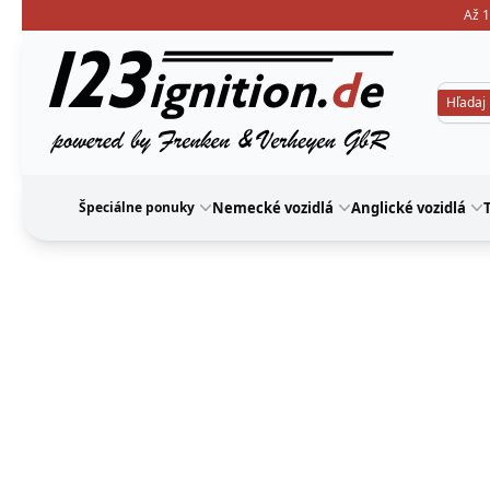
Až 1
123ignition
Špeciálne ponuky
Nemecké vozidlá
Anglické vozidlá
T