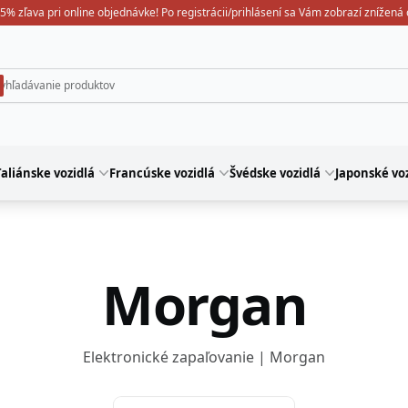
5% zľava pri online objednávke! Po registrácii/prihlásení sa Vám zobrazí znížená
aliánske vozidlá
Francúske vozidlá
Švédske vozidlá
Japonské voz
Morgan
Elektronické zapaľovanie | Morgan