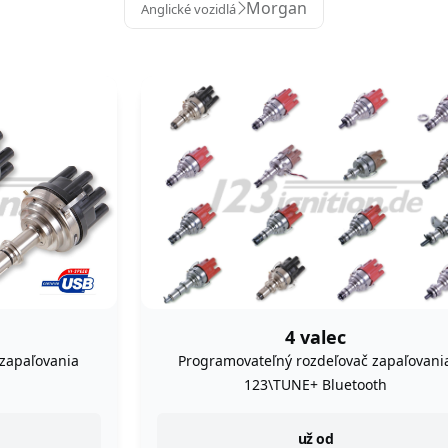
Morgan
Anglické vozidlá
4 valec
zapaľovania
Programovateľný rozdeľovač zapaľovani
123\TUNE+ Bluetooth
instock
už od