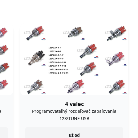
4 valec
a
Programovateľný rozdeľovač zapaľovania
123\TUNE USB
instock
už od