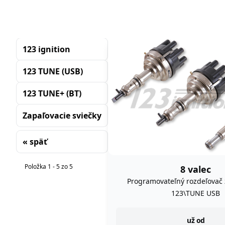
123 ignition
123 TUNE (USB)
123 TUNE+ (BT)
Zapaľovacie sviečky
« späť
Triedenie
Položka 1 - 5 zo 5
8 valec
Programovateľný rozdeľovač 
123\TUNE USB
instock
už od