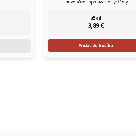
konvenčné zapaľovacie systémy
instock
už od
3,89
€
Pridať do košíka