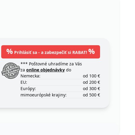
%
%
Prihlásiť sa - a zabezpečiť si RABAT!
*** Poštovné uhradíme za Vás
za
online objednávky
do
Nemecka:
od 100 €
EU:
od 200 €
Európy:
od 300 €
mimoeurópské krajiny:
od 500 €