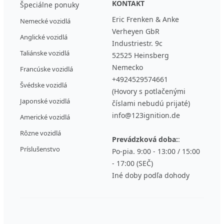
KONTAKT
Špeciálne ponuky
Eric Frenken & Anke
Nemecké vozidlá
Verheyen GbR
Anglické vozidlá
Industriestr. 9c
Taliánske vozidlá
52525 Heinsberg
Nemecko
Francúske vozidlá
+4924529574661
Švédske vozidlá
(Hovory s potlačenými
Japonské vozidlá
číslami nebudú prijaté)
info@123ignition.de
Americké vozidlá
Rôzne vozidlá
Prevádzková doba:
:
Príslušenstvo
Po-pia. 9:00 - 13:00 / 15:00
- 17:00 (SEČ)
Iné doby podľa dohody