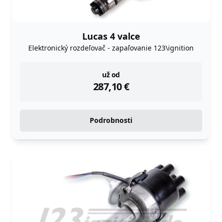
Lucas 4 valce
Elektronický rozdeľovač - zapaľovanie 123\ignition
instock
už od
287,10
€
Podrobnosti