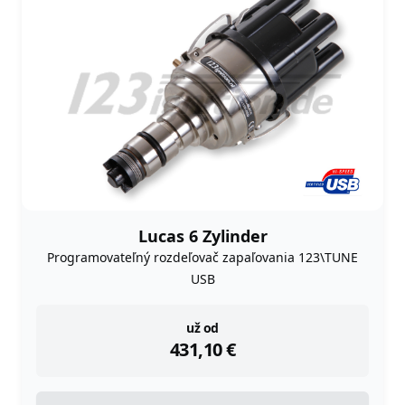
Lucas 6 Zylinder
Programovateľný rozdeľovač zapaľovania 123\TUNE
USB
instock
už od
431,10
€