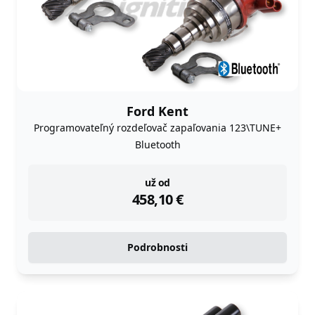
Ford Kent
Programovateľný rozdeľovač zapaľovania 123\TUNE+
Bluetooth
instock
už od
458,10
€
Podrobnosti