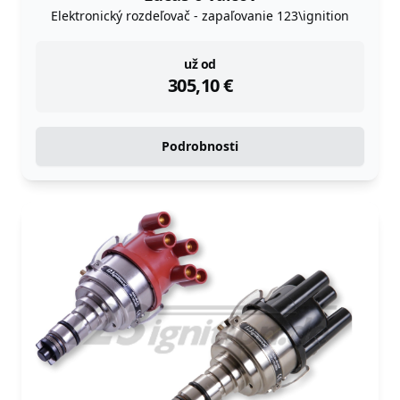
Elektronický rozdeľovač - zapaľovanie 123\ignition
instock
už od
305,10
€
Podrobnosti