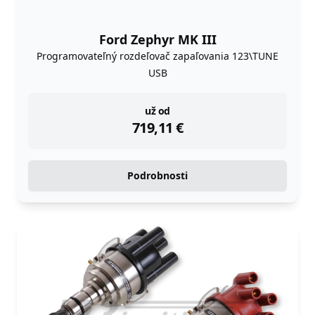
Ford Zephyr MK III
Programovateľný rozdeľovač zapaľovania 123\TUNE
USB
instock
už od
719,11
€
Podrobnosti