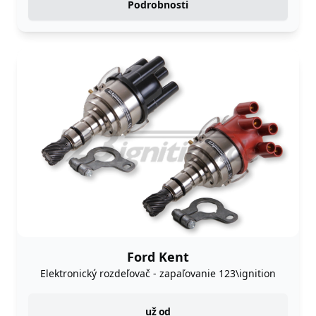
Podrobnosti
Ford Kent
Elektronický rozdeľovač - zapaľovanie 123\ignition
instock
už od