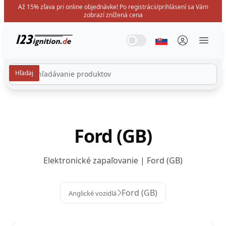
Až 15% zľava pri online objednávke! Po registrácii/prihlásení sa Vám
zobrazí znížená cena
123ignition.de
Systémový režim
Tmavý režim
Svetelný režim
Vyberte jazyk
Menü 
Ford (GB)
Elektronické zapaľovanie | Ford (GB)
Ford (GB)
Anglické vozidlá