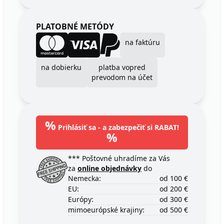
PLATOBNÉ METÓDY
na faktúru
na dobierku
platba vopred
prevodom na účet
%
Prihlásiť sa - a zabezpečiť si RABAT!
%
*** Poštovné uhradíme za Vás
za
online objednávky
do
Nemecka:
od 100 €
EU:
od 200 €
Európy:
od 300 €
mimoeurópské krajiny:
od 500 €