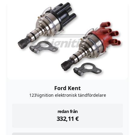
Ford Kent
123\ignition elektronisk tändfördelare
instock
redan från
332,11
€