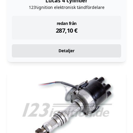
Lucas 4 cylinder
123\ignition elektronisk tändfördelare
instock
redan från
287,10
€
Detaljer