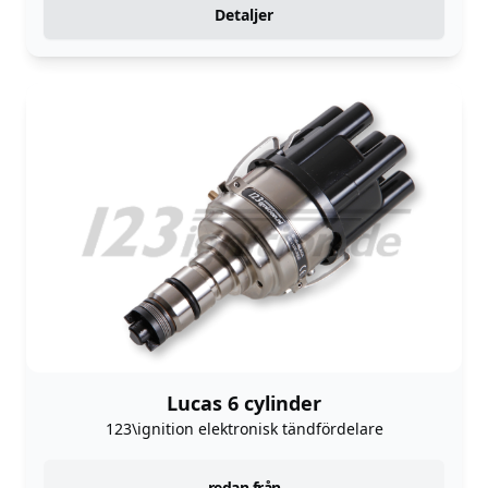
Detaljer
Lucas 6 cylinder
123\ignition elektronisk tändfördelare
redan från