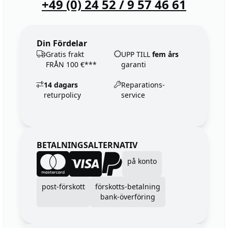
+49 (0) 24 52 / 9 57 46 61
Din Fördelar
Gratis frakt
UPP TILL
fem års
FRÅN 100 €***
garanti
14 dagars
Reparations-
returpolicy
service
BETALNINGSALTERNATIV
på konto
post-förskott
förskotts-betalning
bank-överföring