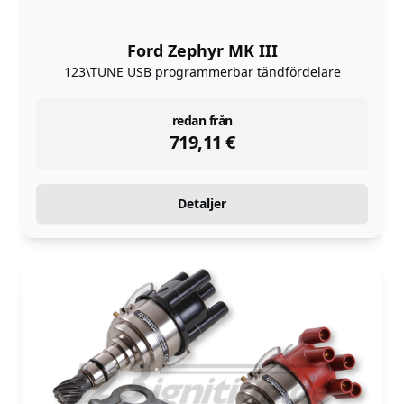
Ford Zephyr MK III
123\TUNE USB programmerbar tändfördelare
instock
redan från
719,11
€
Detaljer