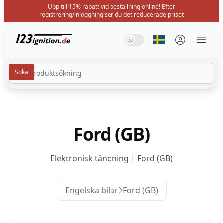
Upp till 15% rabatt vid beställning online! Efter
registrering/inloggning ser du det reducerade priset
123ignition.de
Systemläge
Mörkt läge
Ljusläge
Välj språk
Menü 
Ford (GB)
Elektronisk tändning | Ford (GB)
Engelska bilar
Ford (GB)