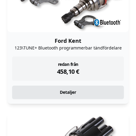
Ford Kent
123\TUNE+ Bluetooth programmerbar tändfördelare
instock
redan från
458,10
€
Detaljer