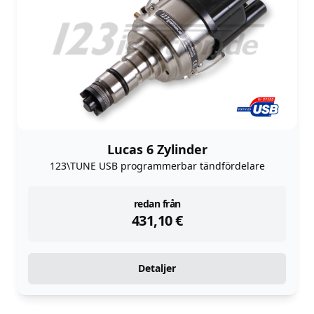
Lucas 6 Zylinder
123\TUNE USB programmerbar tändfördelare
instock
redan från
431,10
€
Detaljer