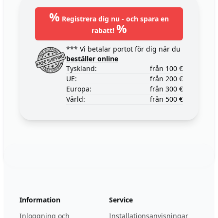
%
Registrera dig nu - och spara en
%
rabatt!
*** Vi betalar portot för dig när du
beställer online
Tyskland:
från 100 €
UE:
från 200 €
Europa:
från 300 €
Värld:
från 500 €
Footer
123ignition.de
Information
Service
Inloggning och
Installationsanvisningar