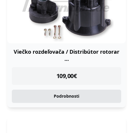
Viečko rozdeľovača / Distribútor rotorar
...
instock
109,00
€
Podrobnosti