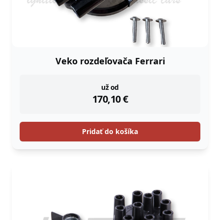
Veko rozdeľovača Ferrari
instock
už od
170,10
€
Pridať do košíka