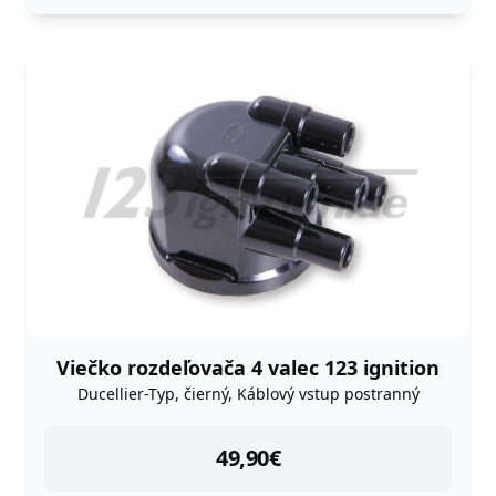
Viečko rozdeľovača 4 valec 123 ignition
Ducellier-Typ, čierný, Káblový vstup postranný
instock
49,90
€