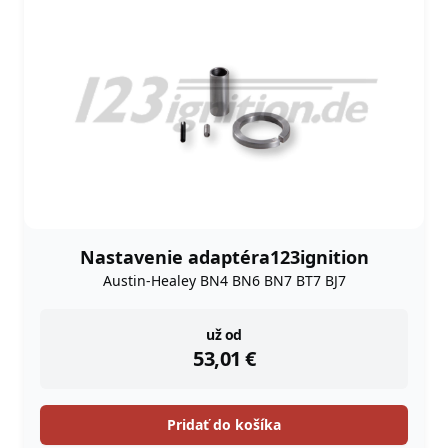
Nastavenie adaptéra123ignition
Austin-Healey BN4 BN6 BN7 BT7 BJ7
instock
už od
53,01
€
Pridať do košíka