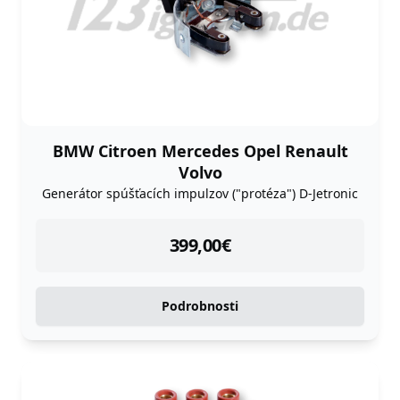
BMW Citroen Mercedes Opel Renault
Volvo
Generátor spúšťacích impulzov ("protéza") D-Jetronic
instock
399,00
€
Podrobnosti