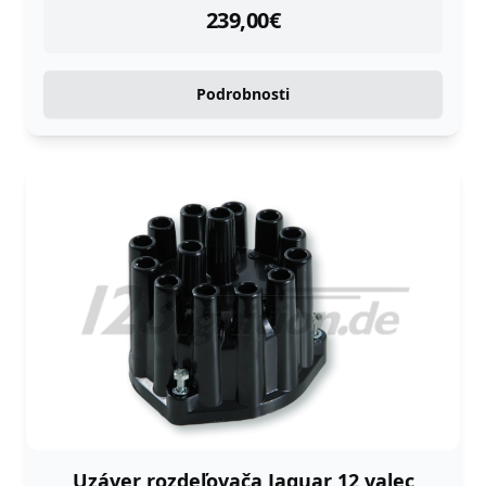
instock
239,00
€
Podrobnosti
Uzáver rozdeľovača Jaguar 12 valec