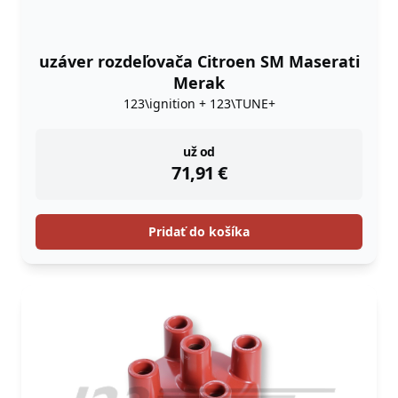
uzáver rozdeľovača Citroen SM Maserati
Merak
123\ignition + 123\TUNE+
instock
už od
71,91
€
Pridať do košíka