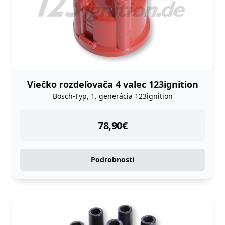
Viečko rozdeľovača 4 valec 123ignition
Bosch-Typ, 1. generácia 123ignition
instock
78,90
€
Podrobnosti