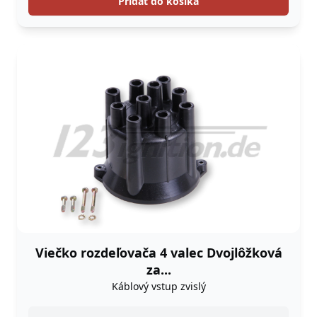
Pridať do košíka
Viečko rozdeľovača 4 valec Dvojlôžková
za...
Káblový vstup zvislý