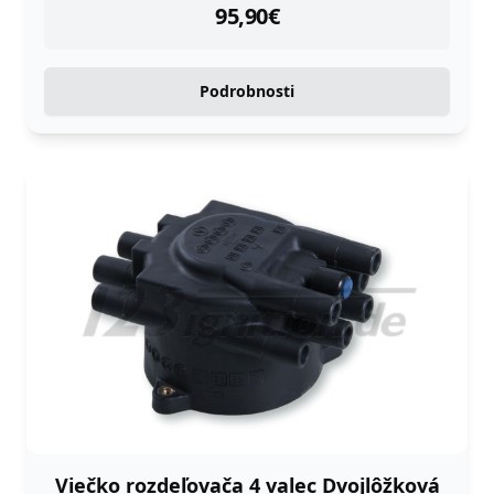
instock
95,90
€
Podrobnosti
Viečko rozdeľovača 4 valec Dvojlôžková