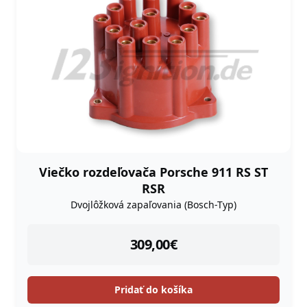
Viečko rozdeľovača Porsche 911 RS ST
RSR
Dvojlôžková zapaľovania (Bosch-Typ)
instock
309,00
€
Pridať do košíka