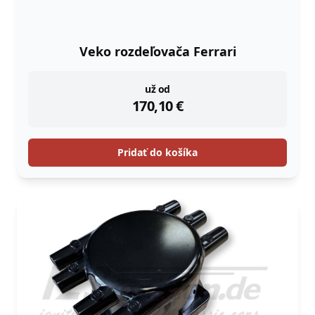
Veko rozdeľovača Ferrari
instock
už od
170,10
€
Pridať do košíka