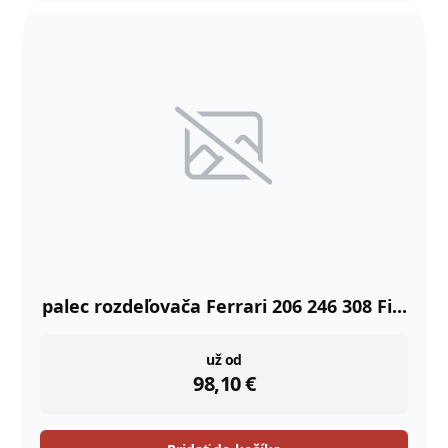
palec rozdeľovača Ferrari 206 246 308 Fi...
instock
už od
98,10
€