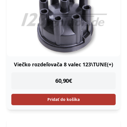
Viečko rozdeľovača 8 valec 123\TUNE(+)
instock
60,90
€
Pridať do košíka