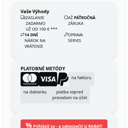
Vaše Výhody
ZASLANIE
AŽ
PÄŤROČNÁ
ZADARMO
ZÁRUKA
UŽ OD 100 € ***
14 DNÍ
OPRAVA
NÁROK NA
SERVIS
VRÁTENIE
PLATOBNÉ METÓDY
na faktúru
na dobierku
platba vopred
prevodom na účet
%
Prihlásiť sa - a zabezpečiť si RABAT!