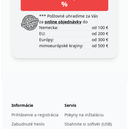
%
*** Poštovné uhradíme za Vás
za
online objednávky
do
Nemecka:
od 100 €
EU:
od 200 €
Európy:
od 300 €
mimoeurópské krajiny:
od 500 €
Footer
123ignition.de
Informácie
Servis
Prihlásenie a registrácia
Pokyny na inštaláciu
Zabudnuté heslo
Stiahnite si softvér (USB)