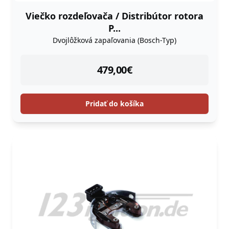
Viečko rozdeľovača / Distribútor rotora
P...
Dvojlôžková zapaľovania (Bosch-Typ)
instock
479,00
€
Pridať do košíka