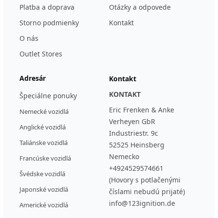
Platba a doprava
Otázky a odpovede
Storno podmienky
Kontakt
O nás
Outlet Stores
Adresár
Kontakt
KONTAKT
Špeciálne ponuky
Eric Frenken & Anke
Nemecké vozidlá
Verheyen GbR
Anglické vozidlá
Industriestr. 9c
Taliánske vozidlá
52525 Heinsberg
Nemecko
Francúske vozidlá
+4924529574661
Švédske vozidlá
(Hovory s potlačenými
Japonské vozidlá
číslami nebudú prijaté)
info@123ignition.de
Americké vozidlá