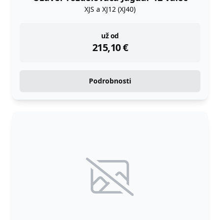
XJS a XJ12 (XJ40)
instock
už od
215,10
€
Podrobnosti