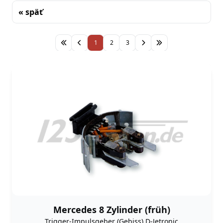
« späť
Triedenie
1
2
3
Mercedes 8 Zylinder (früh)
Trigger-Impulsgeber (Gebiss) D-Jetronic