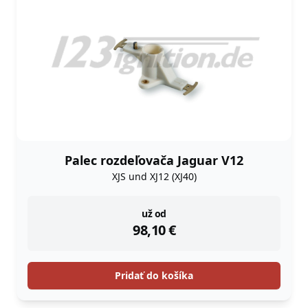
Palec rozdeľovača Jaguar V12
XJS und XJ12 (XJ40)
instock
už od
98,10
€
Pridať do košíka