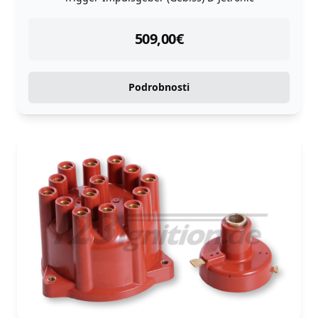
instock
509,00
€
Podrobnosti