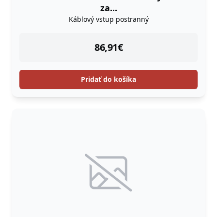
za...
Káblový vstup postranný
instock
86,91
€
Pridať do košíka