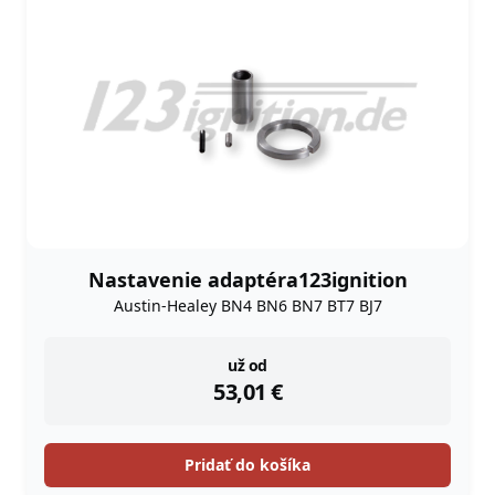
Nastavenie adaptéra123ignition
Austin-Healey BN4 BN6 BN7 BT7 BJ7
instock
už od
53,01
€
Pridať do košíka