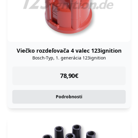
Viečko rozdeľovača 4 valec 123ignition
Bosch-Typ, 1. generácia 123ignition
instock
78,90
€
Podrobnosti