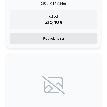
XJS a XJ12 (XJ40)
instock
už od
215,10
€
Podrobnosti