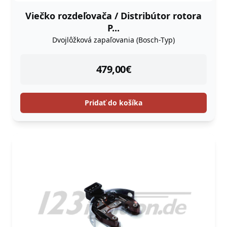
Viečko rozdeľovača / Distribútor rotora
P...
Dvojlôžková zapaľovania (Bosch-Typ)
instock
479,00
€
Pridať do košíka