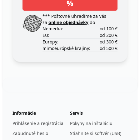
%
*** Poštovné uhradíme za Vás
za
online objednávky
do
Nemecka:
od 100 €
EU:
od 200 €
Európy:
od 300 €
mimoeurópské krajiny:
od 500 €
Footer
123ignition.de
Informácie
Servis
Prihlásenie a registrácia
Pokyny na inštaláciu
Zabudnuté heslo
Stiahnite si softvér (USB)