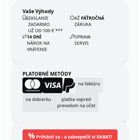
Vaše Výhody
ZASLANIE
AŽ
PÄŤROČNÁ
ZADARMO
ZÁRUKA
UŽ OD 100 € ***
14 DNÍ
OPRAVA
NÁROK NA
SERVIS
VRÁTENIE
PLATOBNÉ METÓDY
na faktúru
na dobierku
platba vopred
prevodom na účet
%
Prihlásiť sa - a zabezpečiť si RABAT!