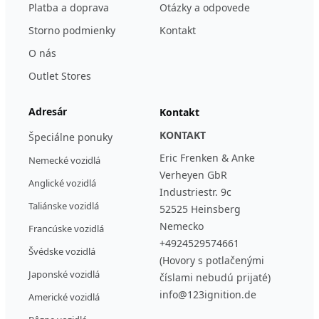
Platba a doprava
Otázky a odpovede
Storno podmienky
Kontakt
O nás
Outlet Stores
Adresár
Kontakt
KONTAKT
Špeciálne ponuky
Eric Frenken & Anke
Nemecké vozidlá
Verheyen GbR
Anglické vozidlá
Industriestr. 9c
Taliánske vozidlá
52525 Heinsberg
Nemecko
Francúske vozidlá
+4924529574661
Švédske vozidlá
(Hovory s potlačenými
Japonské vozidlá
číslami nebudú prijaté)
info@123ignition.de
Americké vozidlá