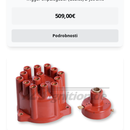
instock
509,00
€
Podrobnosti