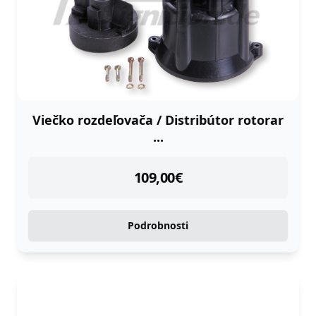
Viečko rozdeľovača / Distribútor rotorar
...
instock
109,00
€
Podrobnosti