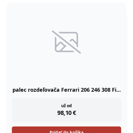
palec rozdeľovača Ferrari 206 246 308 Fi...
instock
už od
98,10
€
Pridať do košíka