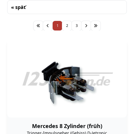
« späť
Triedenie
1
2
3
Mercedes 8 Zylinder (früh)
Trigger-Impulsgeber (Gebiss) D-Jetronic