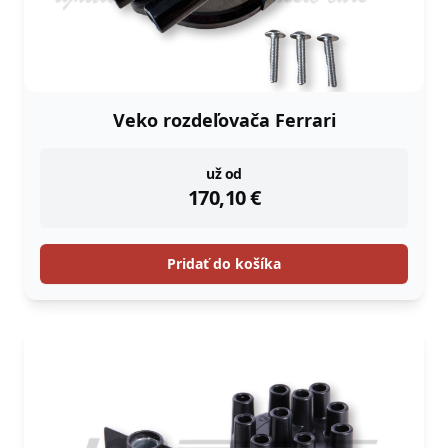
Veko rozdeľovača Ferrari
instock
už od
170,10
€
Pridať do košíka