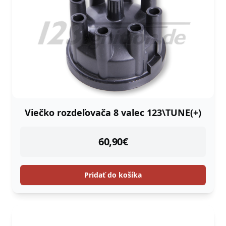
Viečko rozdeľovača 8 valec 123\TUNE(+)
instock
60,90
€
Pridať do košíka