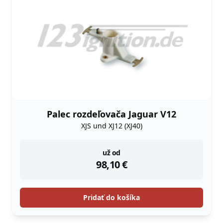
Palec rozdeľovača Jaguar V12
XJS und XJ12 (XJ40)
instock
už od
98,10
€
Pridať do košíka