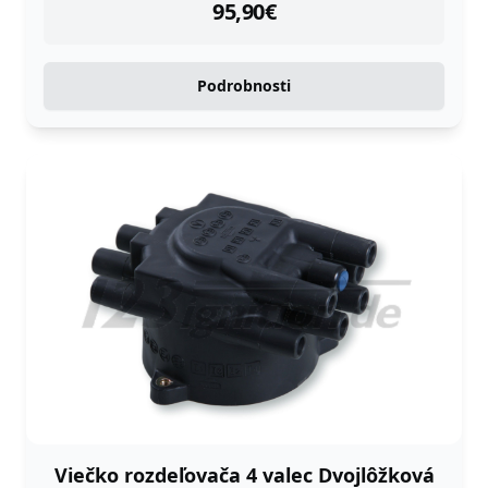
instock
95,90
€
Podrobnosti
Viečko rozdeľovača 4 valec Dvojlôžková