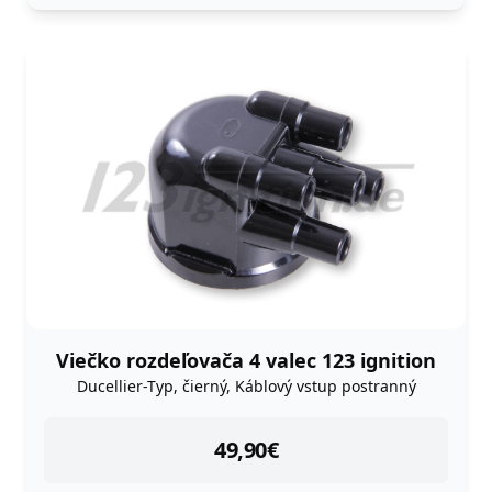
Viečko rozdeľovača 4 valec 123 ignition
Ducellier-Typ, čierný, Káblový vstup postranný
instock
49,90
€