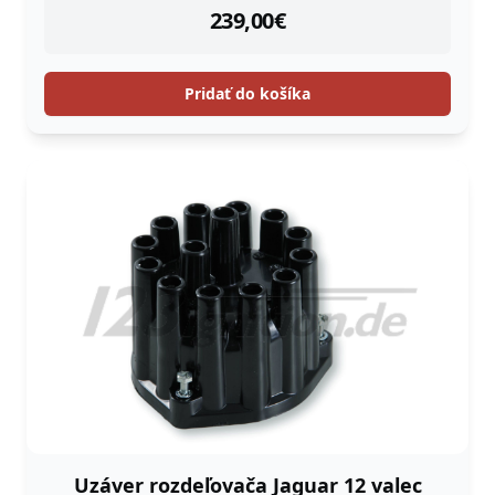
instock
239,00
€
Pridať do košíka
Uzáver rozdeľovača Jaguar 12 valec