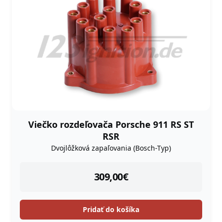
Viečko rozdeľovača Porsche 911 RS ST
RSR
Dvojlôžková zapaľovania (Bosch-Typ)
instock
309,00
€
Pridať do košíka