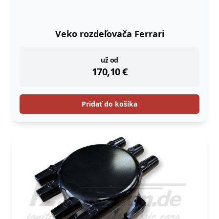
Veko rozdeľovača Ferrari
instock
už od
170,10
€
Pridať do košíka