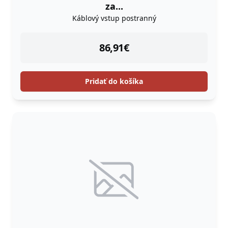
za...
Káblový vstup postranný
instock
86,91
€
Pridať do košíka