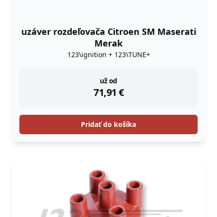
uzáver rozdeľovača Citroen SM Maserati
Merak
123\ignition + 123\TUNE+
instock
už od
71,91
€
Pridať do košíka