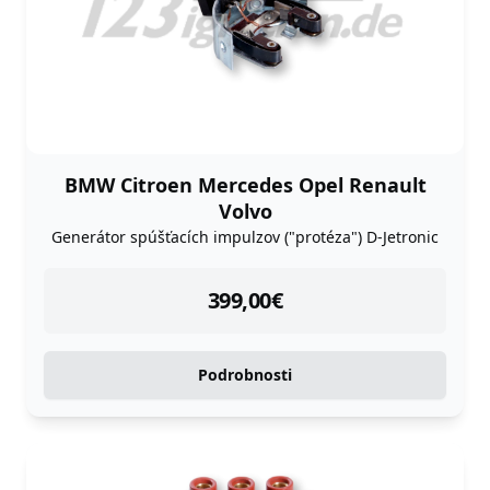
BMW Citroen Mercedes Opel Renault
Volvo
Generátor spúšťacích impulzov ("protéza") D-Jetronic
instock
399,00
€
Podrobnosti