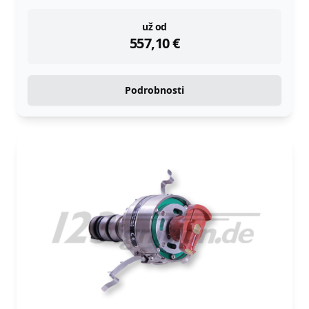
instock
už od
557,10
€
Podrobnosti