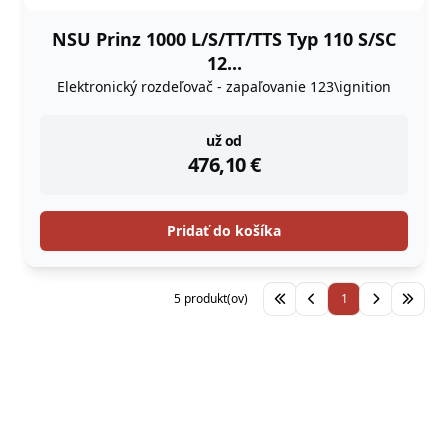
NSU Prinz 1000 L/S/TT/TTS Typ 110 S/SC
12...
Elektronický rozdeľovač - zapaľovanie 123\ignition
instock
už od
476,10
€
Pridať do košíka
5 produkt(ov)
1