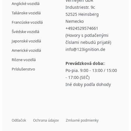
Verheyen GbR
Anglické vozidlá
Industriestr. 9c
Taliánske vozidlá
52525 Heinsberg
Nemecko
Francúske vozidlá
+4924529574661
Švédske vozidlá
(Hovory s potlačenými
Japonské vozidlá
číslami nebudú prijaté)
info@123ignition.de
Americké vozidlá
Rôzne vozidlá
Prevádzková doba:
:
Príslušenstvo
Po-pia. 9:00 - 13:00 / 15:00
- 17:00 (SEČ)
Iné doby podľa dohody
Odtlačok
Ochrana údajov
Zmluvné podmienky