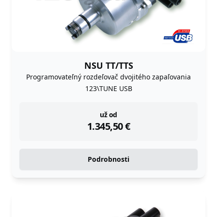
NSU TT/TTS
Programovateľný rozdeľovač dvojitého zapaľovania
123\TUNE USB
instock
už od
1.345,50
€
Podrobnosti