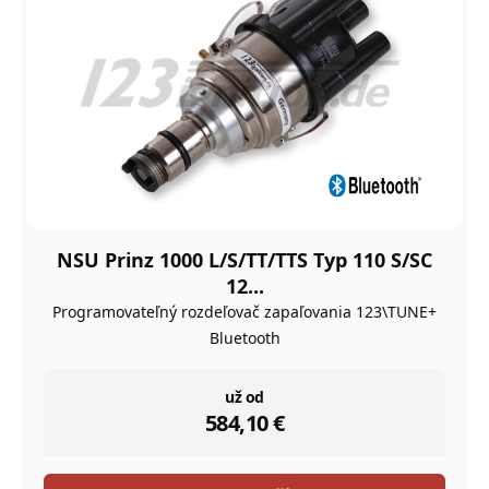
NSU Prinz 1000 L/S/TT/TTS Typ 110 S/SC
12...
Programovateľný rozdeľovač zapaľovania 123\TUNE+
Bluetooth
instock
už od
584,10
€