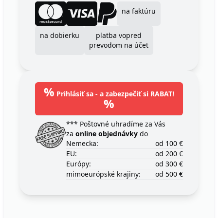
na faktúru
na dobierku
platba vopred
prevodom na účet
%
Prihlásiť sa - a zabezpečiť si RABAT!
%
*** Poštovné uhradíme za Vás
za
online objednávky
do
Nemecka:
od 100 €
EU:
od 200 €
Európy:
od 300 €
mimoeurópské krajiny:
od 500 €