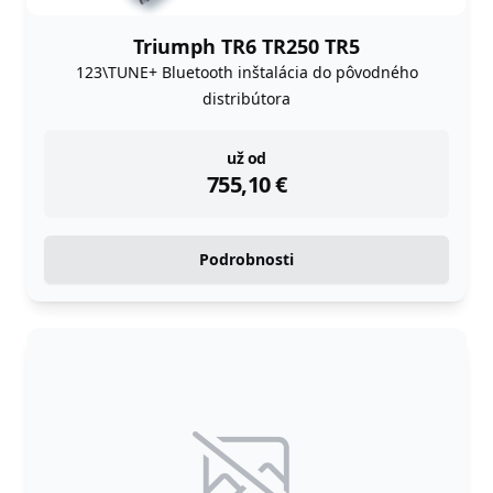
Triumph TR6 TR250 TR5
123\TUNE+ Bluetooth inštalácia do pôvodného
distribútora
instock
už od
755,10
€
Podrobnosti