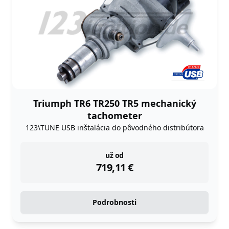
Triumph TR6 TR250 TR5 mechanický
tachometer
123\TUNE USB inštalácia do pôvodného distribútora
instock
už od
719,11
€
Podrobnosti