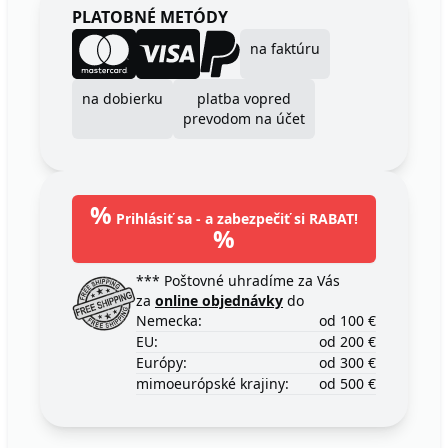
PLATOBNÉ METÓDY
na faktúru
na dobierku
platba vopred
prevodom na účet
%
Prihlásiť sa - a zabezpečiť si RABAT!
%
*** Poštovné uhradíme za Vás
za
online objednávky
do
Nemecka:
od 100 €
EU:
od 200 €
Európy:
od 300 €
mimoeurópské krajiny:
od 500 €