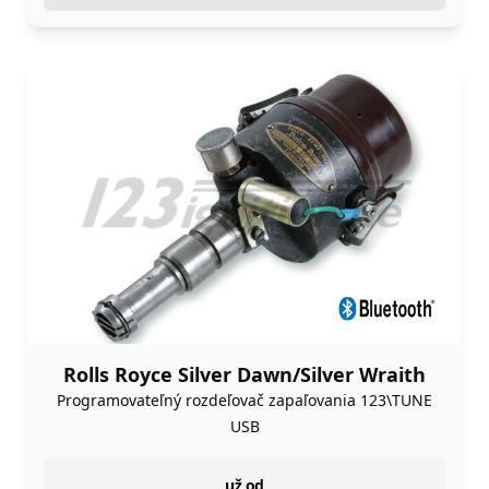
Rolls Royce Silver Dawn/Silver Wraith
Programovateľný rozdeľovač zapaľovania 123\TUNE
USB
instock
už od