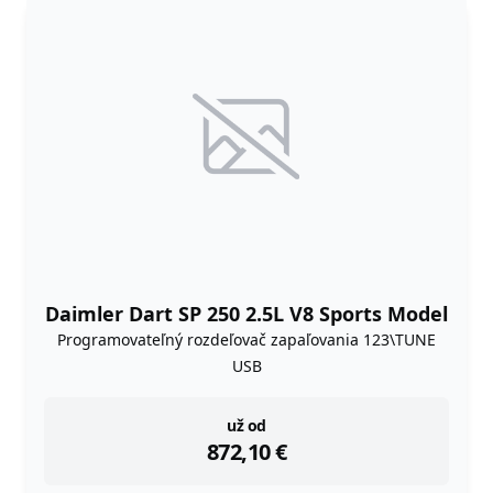
Daimler Dart SP 250 2.5L V8 Sports Model
Programovateľný rozdeľovač zapaľovania 123\TUNE
USB
instock
už od
872,10
€