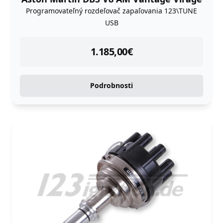
Programovateľný rozdeľovač zapaľovania 123\TUNE
USB
instock
1.185,00
€
Podrobnosti