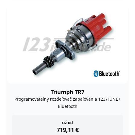
Triumph TR7
Programovateľný rozdeľovač zapaľovania 123\TUNE+
Bluetooth
instock
už od
719,11
€