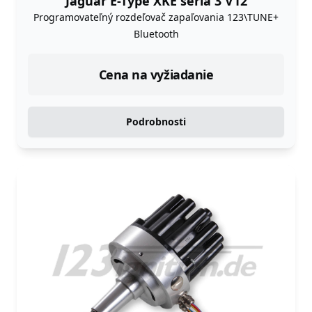
Jaguar E-Type XKE séria 3 V12
Programovateľný rozdeľovač zapaľovania 123\TUNE+
Bluetooth
Cena na vyžiadanie
Podrobnosti