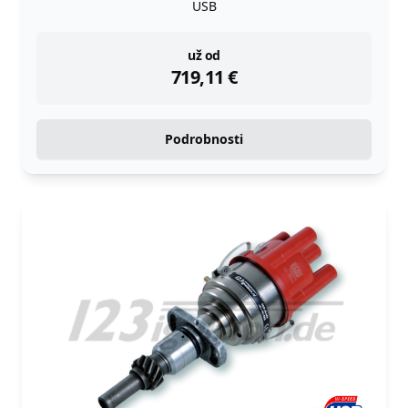
USB
instock
už od
719,11
€
Podrobnosti