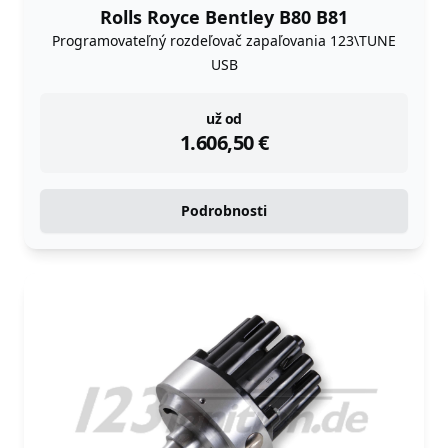
Rolls Royce Bentley B80 B81
Programovateľný rozdeľovač zapaľovania 123\TUNE
USB
instock
už od
1.606,50
€
Podrobnosti