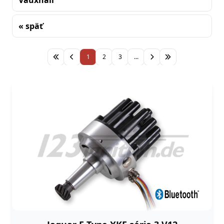
Vauxhall
« späť
Triedenie
1
2
3
...