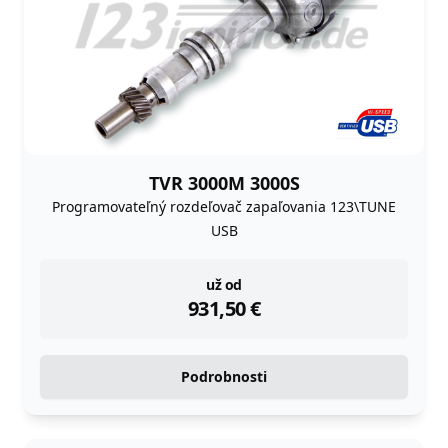
TVR 3000M 3000S
Programovateľný rozdeľovač zapaľovania 123\TUNE
USB
instock
už od
931,50
€
Podrobnosti