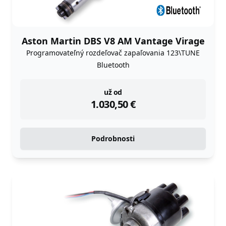
Aston Martin DBS V8 AM Vantage Virage
Programovateľný rozdeľovač zapaľovania 123\TUNE
Bluetooth
instock
už od
1.030,50
€
Podrobnosti