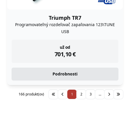
Triumph TR7
Programovateľný rozdeľovač zapaľovania 123\TUNE
USB
instock
už od
701,10
€
Podrobnosti
166 produkt(ov)
1
2
3
...