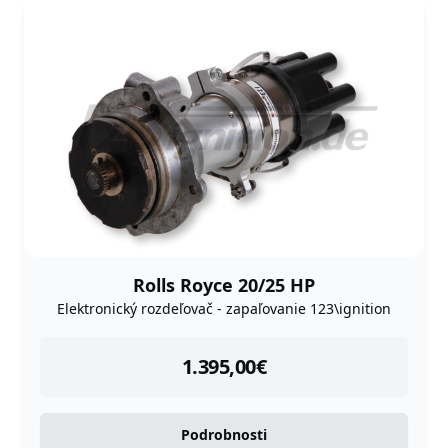
Rolls Royce 20/25 HP
Elektronický rozdeľovač - zapaľovanie 123\ignition
instock
1.395,00
€
Podrobnosti