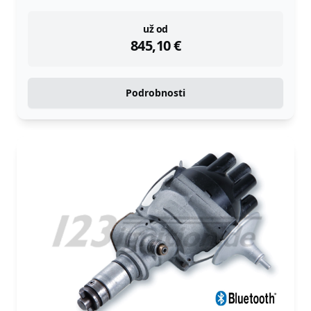
instock
už od
845,10
€
Podrobnosti