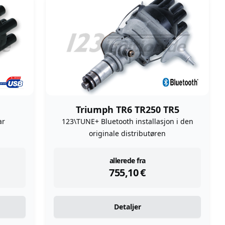
Triumph TR6 TR250 TR5
ar
123\TUNE+ Bluetooth installasjon i den
originale distributøren
instock
allerede fra
755,10
€
Detaljer