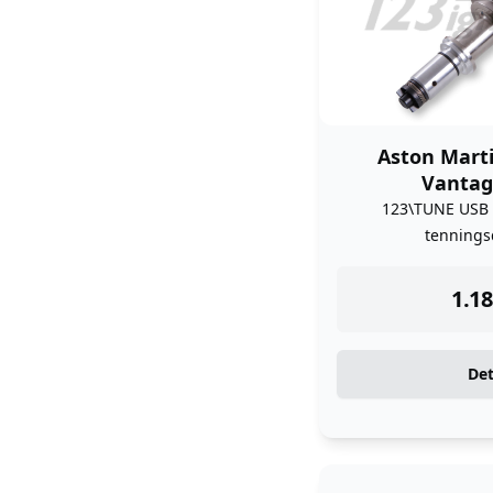
Aston Mart
Vantag
123\TUNE USB
tennings
ins
1.18
Det