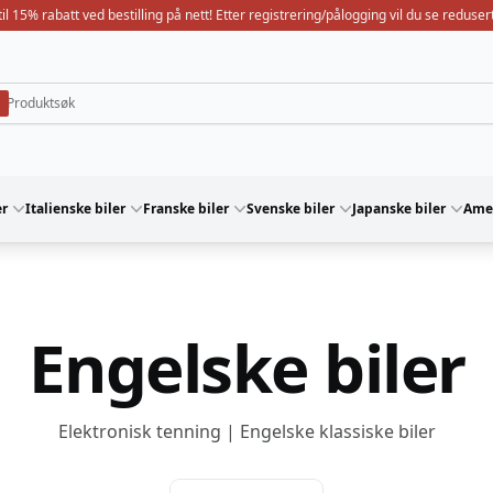
il 15% rabatt ved bestilling på nett! Etter registrering/pålogging vil du se redusert
er
Italienske biler
Franske biler
Svenske biler
Japanske biler
Amer
Engelske biler
Elektronisk tenning | Engelske klassiske biler