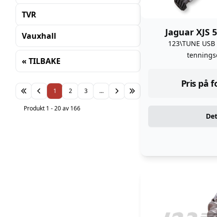
TVR
Jaguar XJS 5
Vauxhall
123\TUNE USB
tennings
« TILBAKE
Sortering
Pris på 
1
2
3
...
Produkt 1 - 20 av 166
Det