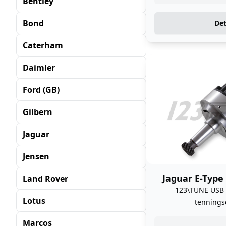
Bentley
Bond
Det
Caterham
Daimler
Ford (GB)
Gilbern
Jaguar
Jensen
Jaguar E-Type 
Land Rover
123\TUNE USB
Lotus
tennings
Marcos