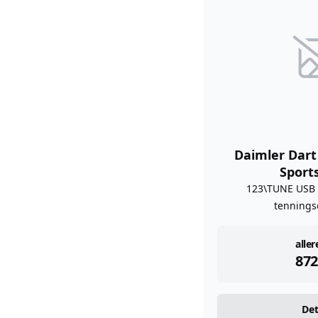
Daimler Dart 
Sport
123\TUNE USB
tennings
ins
aller
872
Det