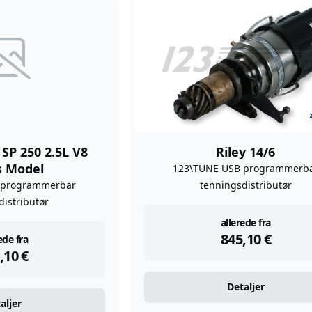
SP 250 2.5L V8
Riley 14/6
s Model
123\TUNE USB programmerb
 programmerbar
tenningsdistributør
distributør
instock
allerede fra
845,10
€
tock
ede fra
,10
€
Detaljer
aljer