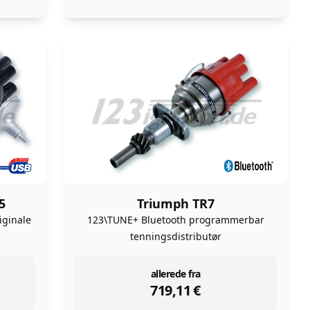
5
Triumph TR7
iginale
123\TUNE+ Bluetooth programmerbar
tenningsdistributør
instock
allerede fra
719,11
€