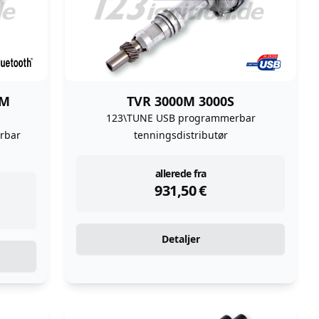
AM
TVR 3000M 3000S
123\TUNE USB programmerbar
rbar
tenningsdistributør
instock
allerede fra
931,50
€
Detaljer