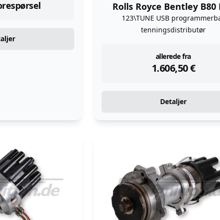
forespørsel
Rolls Royce Bentley B80
123\TUNE USB programmerb
tenningsdistributør
aljer
instock
allerede fra
1.606,50
€
Detaljer