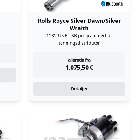
Rolls Royce Silver Dawn/Silver
Wraith
123\TUNE USB programmerbar
tenningsdistributør
instock
allerede fra
1.075,50
€
Detaljer