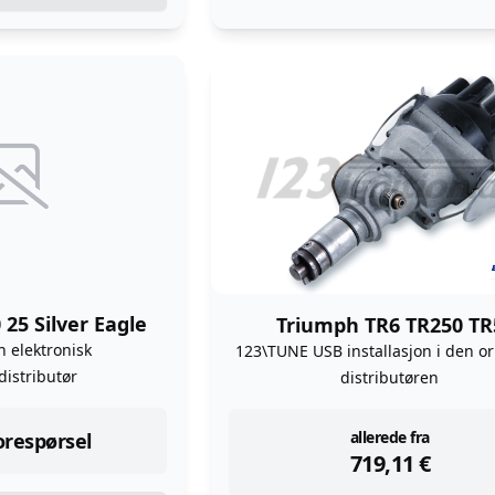
 25 Silver Eagle
Triumph TR6 TR250 TR
n elektronisk
123\TUNE USB installasjon i den or
distributør
distributøren
instock
allerede fra
forespørsel
719,11
€