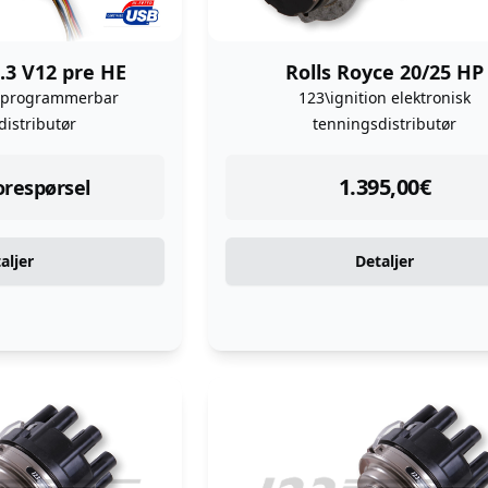
.3 V12 pre HE
Rolls Royce 20/25 HP
 programmerbar
123\ignition elektronisk
distributør
tenningsdistributør
instock
1.395,00
€
forespørsel
aljer
Detaljer