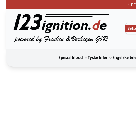
Oppt
123ignition
Spesialtilbud
Tyske biler
Engelske bil