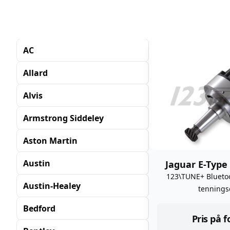
AC
Allard
Alvis
Armstrong Siddeley
Aston Martin
Austin
Jaguar E-Type 
123\TUNE+ Bluet
Austin-Healey
tennings
Bedford
Pris på 