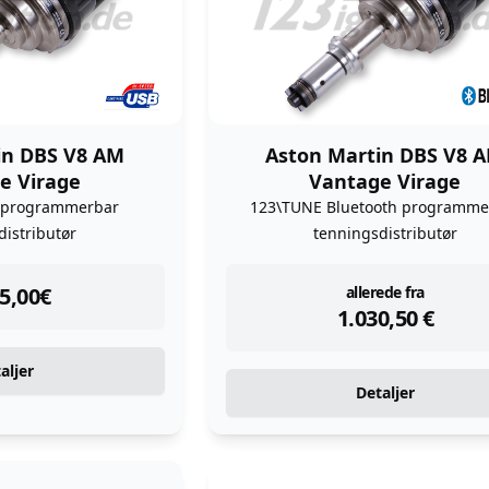
in DBS V8 AM
Aston Martin DBS V8 
e Virage
Vantage Virage
 programmerbar
123\TUNE Bluetooth programme
distributør
tenningsdistributør
tock
instock
5,00
€
allerede fra
1.030,50
€
aljer
Detaljer