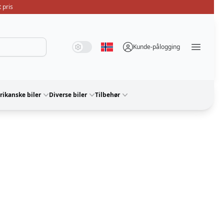
 pris
Systemmodus
Mørk modus
Lysmodus
Kunde-pålogging
Velg språk
Menü ö
ikanske biler
Diverse biler
Tilbehør