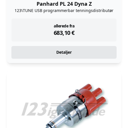
Panhard PL 24 Dyna Z
123\TUNE USB programmerbar tenningsdistributør
instock
allerede fra
683,10
€
Detaljer