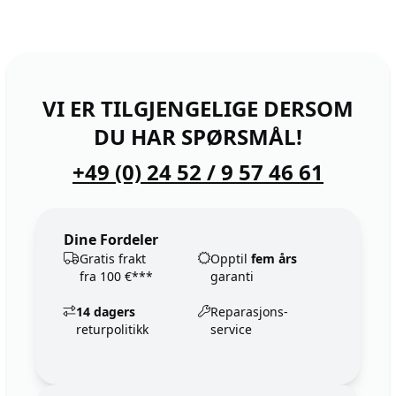
VI ER TILGJENGELIGE DERSOM
DU HAR SPØRSMÅL!
+49 (0) 24 52 / 9 57 46 61
Dine Fordeler
Gratis frakt
Opptil
fem års
fra 100 €***
garanti
14 dagers
Reparasjons-
returpolitikk
service