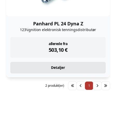
Panhard PL 24 Dyna Z
123\ignition elektronisk tenningsdistributør
instock
allerede fra
503,10
€
Detaljer
2 produkt(er)
1