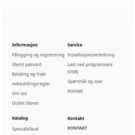
Footer
123ignition.de
Informasjon
Service
Pålogging og registrering
Installasjonsveiledning
Glemt passord
Last ned programvare
(USB)
Betaling og frakt
Spørsmål og svar
Avbestillingsregler
Kontakt
Om oss
Outlet Stores
Katalog
Kontakt
KONTAKT
Spesialtilbud