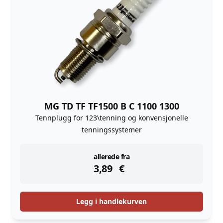
MG TD TF TF1500 B C 1100 1300
Tennplugg for 123\tenning og konvensjonelle
tenningssystemer
instock
allerede fra
3,89
€
Legg i handlekurven