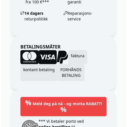
fra 100 €***
garanti
14 dagers
Reparasjons-
returpolitikk
service
BETALINGSMÅTER
faktura
kontant betaling
FORHÅNDS
BETALING
%
Meld deg på nå - og motta RABATT!
%
*** Vi betaler porto ved
online-bestilling
til