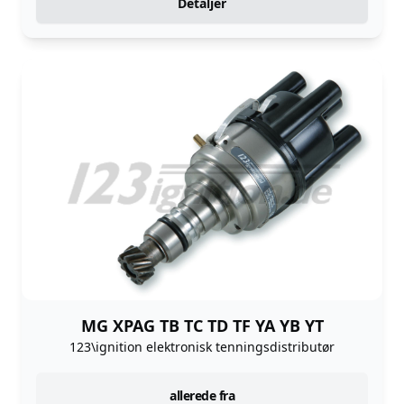
Detaljer
MG XPAG TB TC TD TF YA YB YT
123\ignition elektronisk tenningsdistributør
instock
allerede fra