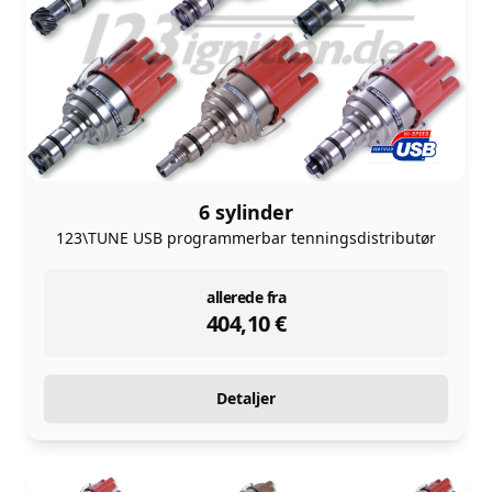
6 sylinder
123\TUNE USB programmerbar tenningsdistributør
instock
allerede fra
404,10
€
Detaljer