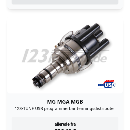
MG MGA MGB
123\TUNE USB programmerbar tenningsdistributør
instock
allerede fra