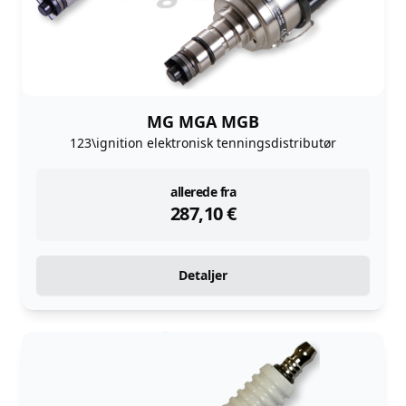
MG MGA MGB
123\ignition elektronisk tenningsdistributør
instock
allerede fra
287,10
€
Detaljer