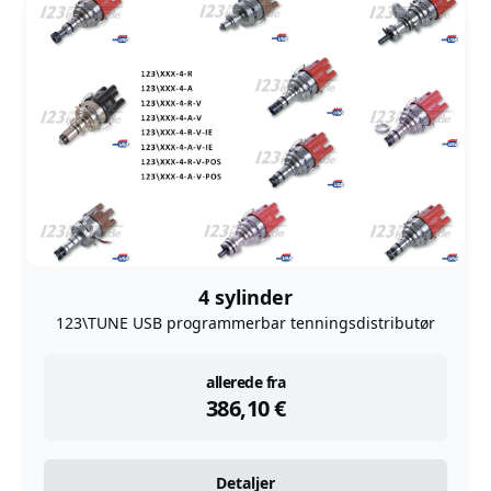
4 sylinder
123\TUNE USB programmerbar tenningsdistributør
instock
allerede fra
386,10
€
Detaljer