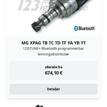
MG XPAG TB TC TD TF YA YB YT
123\TUNE+ Bluetooth programmerbar
tenningsdistributør
instock
allerede fra
674,10
€
Detaljer