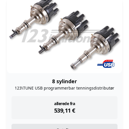
8 sylinder
123\TUNE USB programmerbar tenningsdistributør
instock
allerede fra
539,11
€