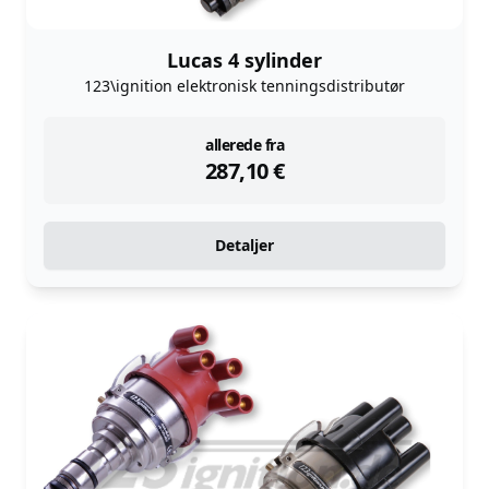
Lucas 4 sylinder
123\ignition elektronisk tenningsdistributør
instock
allerede fra
287,10
€
Detaljer