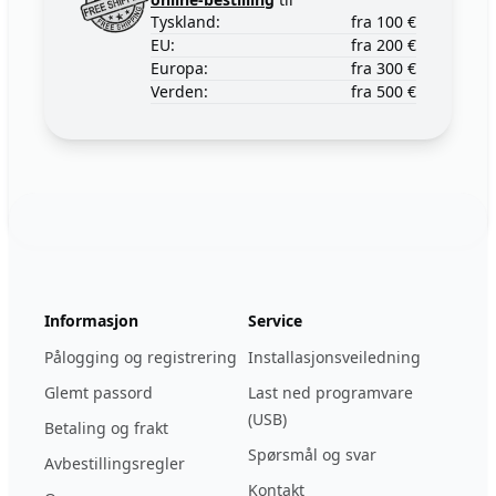
Tyskland:
fra 100 €
EU:
fra 200 €
Europa:
fra 300 €
Verden:
fra 500 €
Footer
123ignition.de
Informasjon
Service
Pålogging og registrering
Installasjonsveiledning
Glemt passord
Last ned programvare
(USB)
Betaling og frakt
Spørsmål og svar
Avbestillingsregler
Kontakt