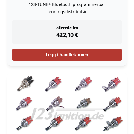
123\TUNE+ Bluetooth programmerbar
tenningsdistributør
instock
allerede fra
422,10
€
Legg i handlekurven