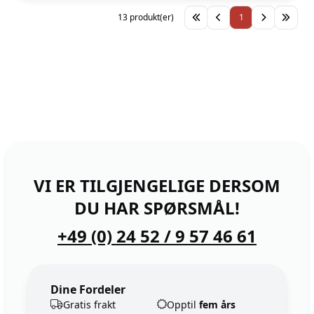
13 produkt(er)
1
VI ER TILGJENGELIGE DERSOM
DU HAR SPØRSMÅL!
+49 (0) 24 52 / 9 57 46 61
Dine Fordeler
Gratis frakt
Opptil
fem års