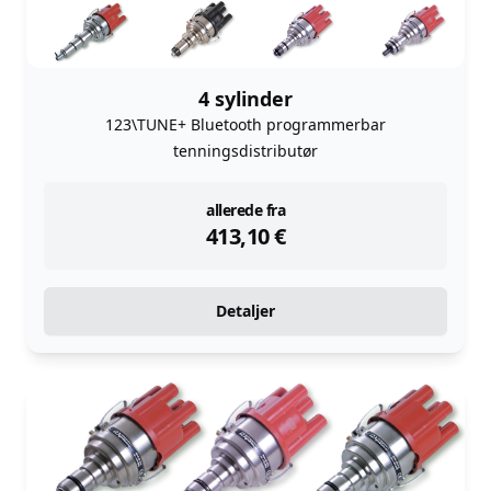
4 sylinder
123\TUNE+ Bluetooth programmerbar
tenningsdistributør
instock
allerede fra
413,10
€
Detaljer