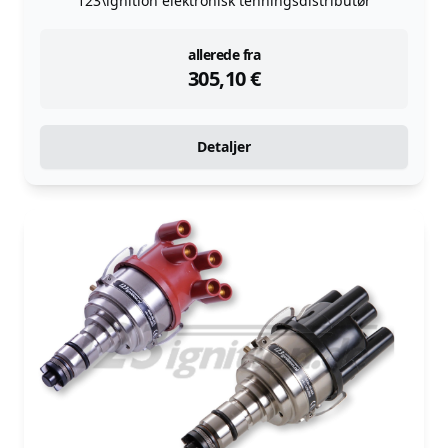
123\ignition elektronisk tenningsdistributør
instock
allerede fra
305,10
€
Detaljer