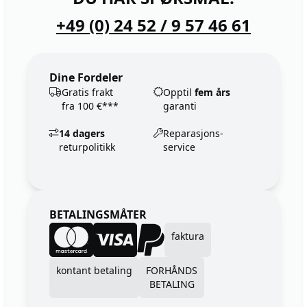
+49 (0) 24 52 / 9 57 46 61
Dine Fordeler
Gratis frakt
Opptil
fem års
fra 100 €***
garanti
14 dagers
Reparasjons-
returpolitikk
service
BETALINGSMÅTER
faktura
kontant betaling
FORHÅNDS
BETALING