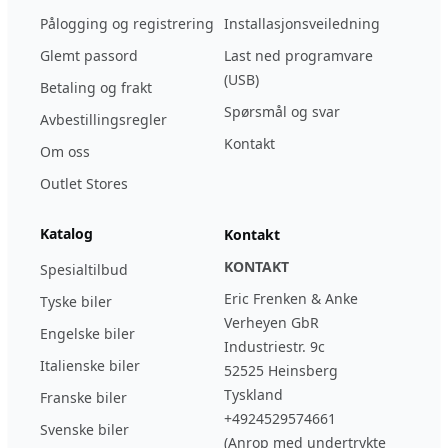
Pålogging og registrering
Installasjonsveiledning
Glemt passord
Last ned programvare
(USB)
Betaling og frakt
Spørsmål og svar
Avbestillingsregler
Kontakt
Om oss
Outlet Stores
Katalog
Kontakt
KONTAKT
Spesialtilbud
Eric Frenken & Anke
Tyske biler
Verheyen GbR
Engelske biler
Industriestr. 9c
Italienske biler
52525 Heinsberg
Tyskland
Franske biler
+4924529574661
Svenske biler
(Anrop med undertrykte