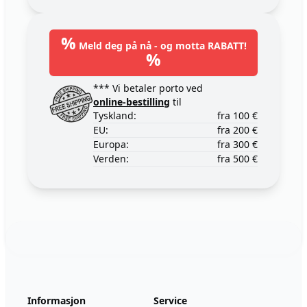
%
Meld deg på nå - og motta RABATT!
%
*** Vi betaler porto ved
online-bestilling
til
Tyskland:
fra 100 €
EU:
fra 200 €
Europa:
fra 300 €
Verden:
fra 500 €
Footer
123ignition.de
Informasjon
Service