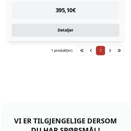
instock
395,10
€
Detaljer
1 produkt(er)
1
VI ER TILGJENGELIGE DERSOM
DU HAR SPØRSMÅL!