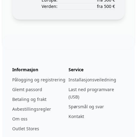
Verden:
fra 500 €
Footer
123ignition.de
Informasjon
Service
Pålogging og registrering
Installasjonsveiledning
Glemt passord
Last ned programvare
(USB)
Betaling og frakt
Spørsmål og svar
Avbestillingsregler
Kontakt
Om oss
Outlet Stores