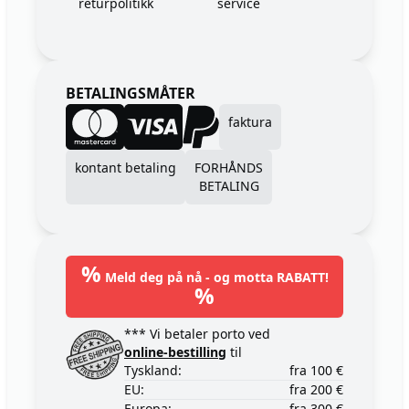
returpolitikk
service
BETALINGSMÅTER
faktura
kontant betaling
FORHÅNDS
BETALING
%
Meld deg på nå - og motta RABATT!
%
*** Vi betaler porto ved
online-bestilling
til
Tyskland:
fra 100 €
EU:
fra 200 €
Europa:
fra 300 €