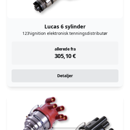
Lucas 6 sylinder
123\ignition elektronisk tenningsdistributør
instock
allerede fra
305,10
€
Detaljer