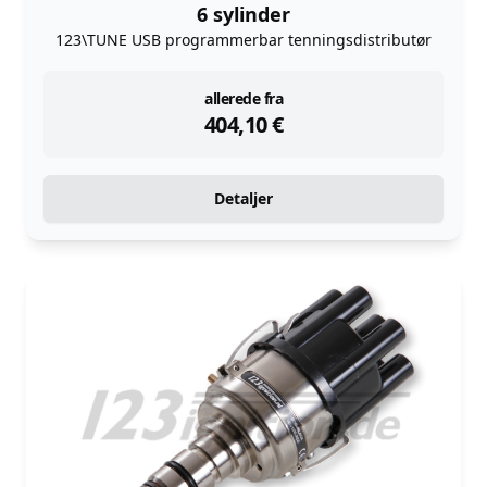
6 sylinder
123\TUNE USB programmerbar tenningsdistributør
instock
allerede fra
404,10
€
Detaljer