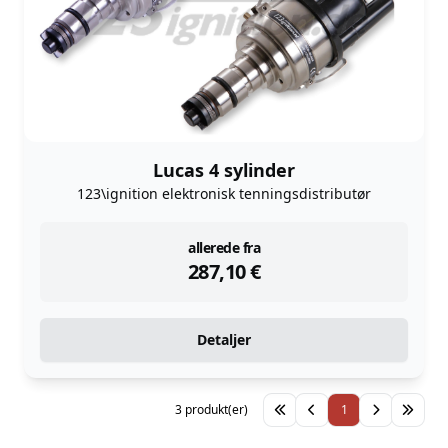
Lucas 4 sylinder
123\ignition elektronisk tenningsdistributør
instock
allerede fra
287,10
€
Detaljer
3 produkt(er)
1