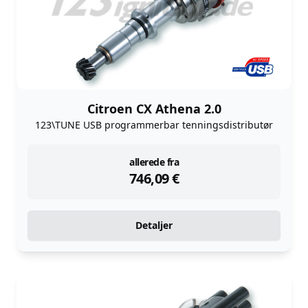
Citroen CX Athena 2.0
123\TUNE USB programmerbar tenningsdistributør
instock
allerede fra
746,09
€
Detaljer