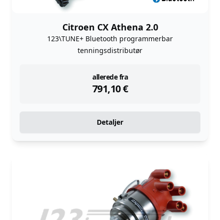
Citroen CX Athena 2.0
123\TUNE+ Bluetooth programmerbar
tenningsdistributør
instock
allerede fra
791,10
€
Detaljer