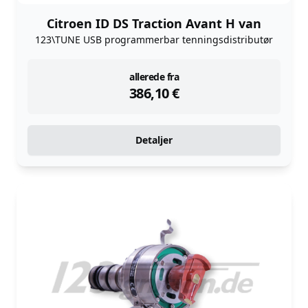
Citroen ID DS Traction Avant H van
123\TUNE USB programmerbar tenningsdistributør
instock
allerede fra
386,10
€
Detaljer