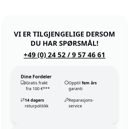
VI ER TILGJENGELIGE DERSOM
DU HAR SPØRSMÅL!
+49 (0) 24 52 / 9 57 46 61
Dine Fordeler
Gratis frakt
Opptil
fem års
fra 100 €***
garanti
14 dagers
Reparasjons-
returpolitikk
service