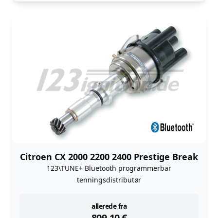
Citroen CX 2000 2200 2400 Prestige Break
123\TUNE+ Bluetooth programmerbar
tenningsdistributør
instock
allerede fra
809,10
€