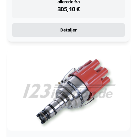
instock
allerede fra
305,10
€
Detaljer