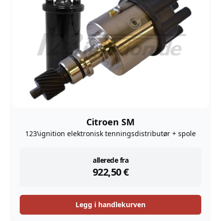
Citroen SM
123\ignition elektronisk tenningsdistributør + spole
instock
allerede fra
922,50
€
Legg i handlekurven