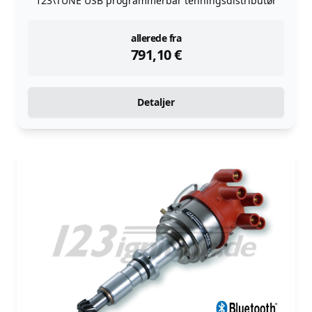
123\TUNE USB programmerbar tenningsdistributør
instock
allerede fra
791,10
€
Detaljer