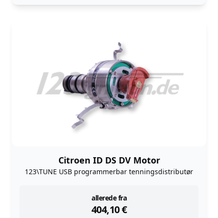
Citroen ID DS DV Motor
123\TUNE USB programmerbar tenningsdistributør
instock
allerede fra
404,10
€