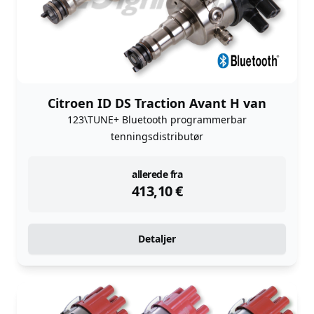
Citroen ID DS Traction Avant H van
123\TUNE+ Bluetooth programmerbar
tenningsdistributør
instock
allerede fra
413,10
€
Detaljer