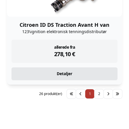
Citroen ID DS Traction Avant H van
123\ignition elektronisk tenningsdistributør
instock
allerede fra
278,10
€
Detaljer
26 produkt(er)
1
2