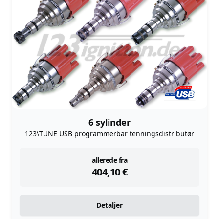
6 sylinder
123\TUNE USB programmerbar tenningsdistributør
instock
allerede fra
404,10
€
Detaljer