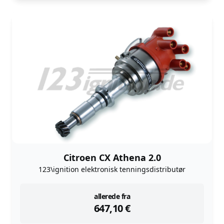
Citroen CX Athena 2.0
123\ignition elektronisk tenningsdistributør
instock
allerede fra
647,10
€