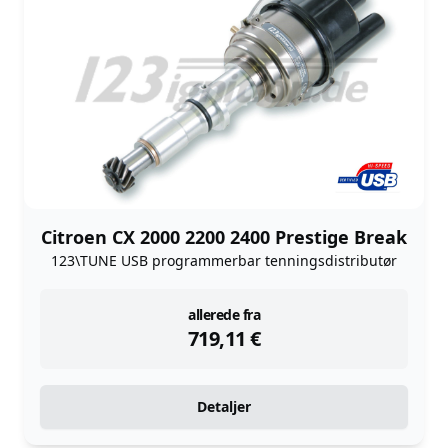
Citroen CX 2000 2200 2400 Prestige Break
123\TUNE USB programmerbar tenningsdistributør
instock
allerede fra
719,11
€
Detaljer