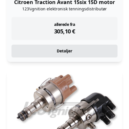
Citroen Traction Avant 15six 15D motor
123\ignition elektronisk tenningsdistributør
instock
allerede fra
305,10
€
Detaljer