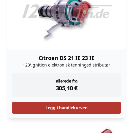
Citroen DS 21 IE 23 IE
123\ignition elektronisk tenningsdistributør
instock
allerede fra
305,10
€
Legg i handlekurven