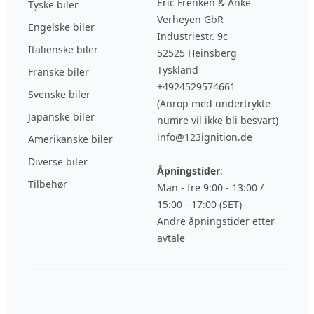
Eric Frenken & Anke
Tyske biler
Verheyen GbR
Engelske biler
Industriestr. 9c
Italienske biler
52525 Heinsberg
Tyskland
Franske biler
+4924529574661
Svenske biler
(Anrop med undertrykte
Japanske biler
numre vil ikke bli besvart)
info@123ignition.de
Amerikanske biler
Diverse biler
Åpningstider
:
Tilbehør
Man - fre 9:00 - 13:00 /
15:00 - 17:00 (SET)
Andre åpningstider etter
avtale