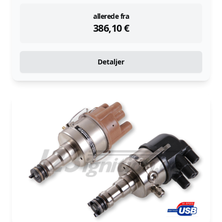
instock
allerede fra
386,10
€
Detaljer