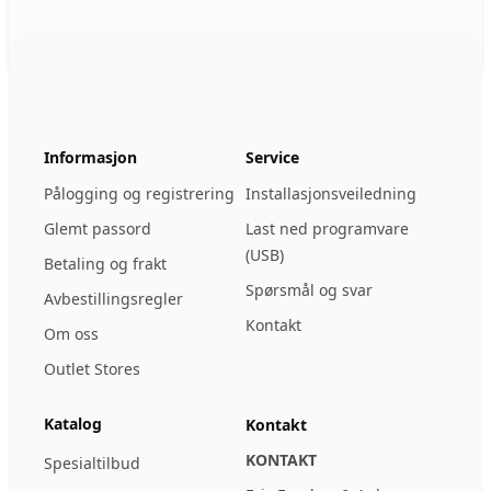
Footer
123ignition.de
Informasjon
Service
Pålogging og registrering
Installasjonsveiledning
Glemt passord
Last ned programvare
(USB)
Betaling og frakt
Spørsmål og svar
Avbestillingsregler
Kontakt
Om oss
Outlet Stores
Katalog
Kontakt
KONTAKT
Spesialtilbud