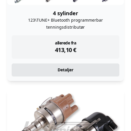
4 sylinder
123\TUNE+ Bluetooth programmerbar
tenningsdistributør
instock
allerede fra
413,10
€
Detaljer