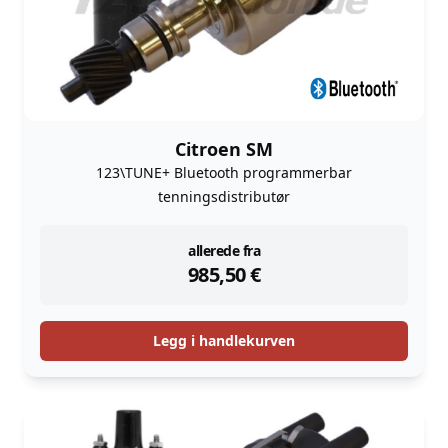
Citroen SM
123\TUNE+ Bluetooth programmerbar
tenningsdistributør
instock
allerede fra
985,50
€
Legg i handlekurven