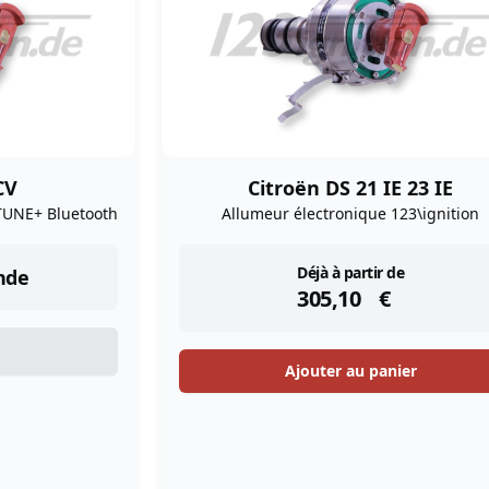
CV
Citroën DS 21 IE 23 IE
TUNE+ Bluetooth
Allumeur électronique 123\ignition
instock
Déjà à partir de
nde
305,10
€
Ajouter au panier