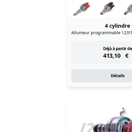
4 cylindre
Allumeur programmable 123\
instock
Déjà à partir de
413,10
€
Détails