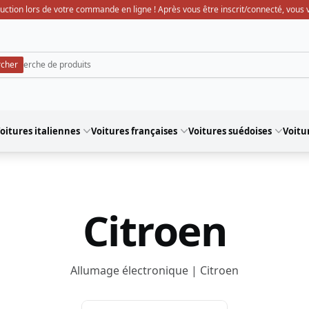
uction lors de votre commande en ligne ! Après vous être inscrit/connecté, vous ve
oitures italiennes
Voitures françaises
Voitures suédoises
Voitu
Citroen
Allumage électronique | Citroen