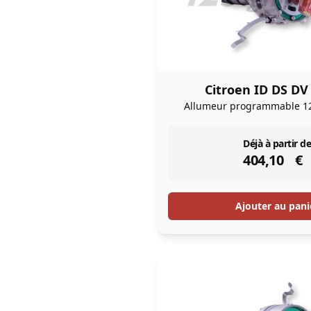
Citroen ID DS DV
Allumeur programmable 1
instock
Déjà à partir de
404,10
€
Ajouter au pani