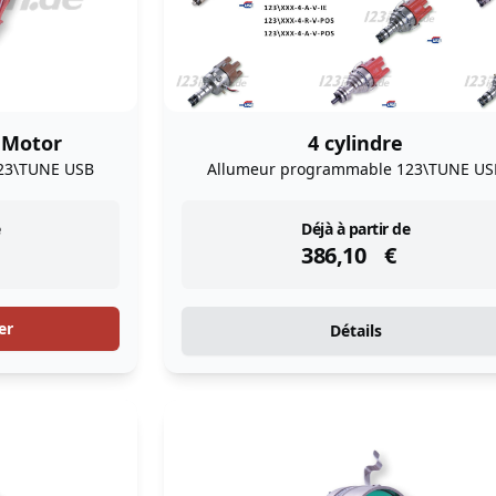
 Motor
4 cylindre
23\TUNE USB
Allumeur programmable 123\TUNE US
instock
Déjà à partir de
386,10
€
er
Détails