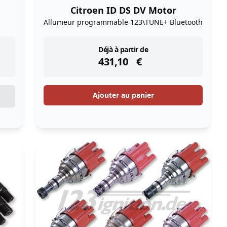
Citroen ID DS DV Motor
Allumeur programmable 123\TUNE+ Bluetooth
instock
Déjà à partir de
431,10
€
Ajouter au panier