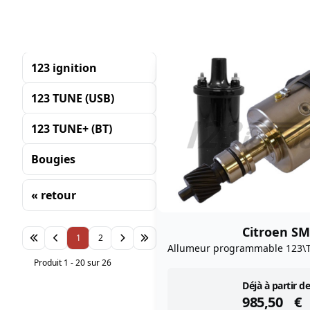
123 ignition
123 TUNE (USB)
123 TUNE+ (BT)
Bougies
« retour
Tri
Citroen SM
1
2
Allumeur programmable 123\
Produit 1 - 20 sur 26
instock
Déjà à partir de
985,50
€