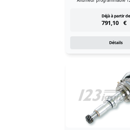
Allumeur programmable 1
instock
Déjà à partir de
791,10
€
Détails