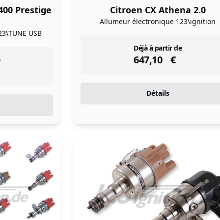
400 Prestige
Citroen CX Athena 2.0
Allumeur électronique 123\ignition
23\TUNE USB
instock
Déjà à partir de
647,10
€
Détails