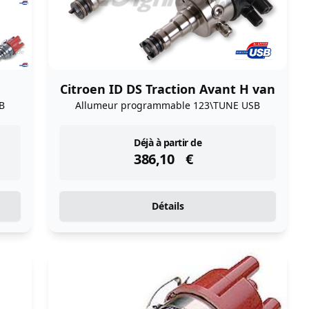
Citroen ID DS Traction Avant H van
B
Allumeur programmable 123\TUNE USB
instock
Déjà à partir de
386,10
€
Détails