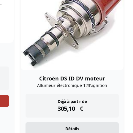
Citroën DS ID DV moteur
Allumeur électronique 123\ignition
instock
Déjà à partir de
305,10
€
Détails