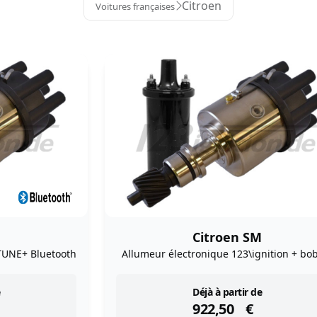
Citroen
Voitures françaises
Citroen SM
TUNE+ Bluetooth
Allumeur électronique 123\ignition + bo
instock
Déjà à partir de
922,50
€