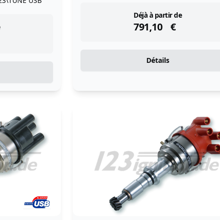
23\TUNE USB
instock
Déjà à partir de
791,10
€
Détails