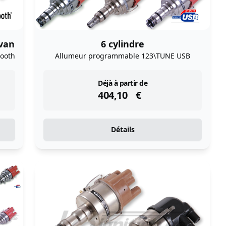
 van
6 cylindre
ooth
Allumeur programmable 123\TUNE USB
instock
Déjà à partir de
404,10
€
Détails