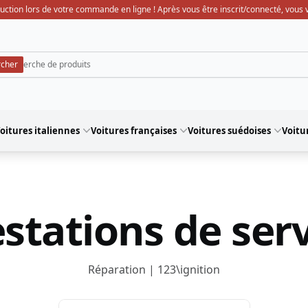
uction lors de votre commande en ligne ! Après vous être inscrit/connecté, vous ve
oitures italiennes
Voitures françaises
Voitures suédoises
Voitu
stations de ser
Réparation | 123\ignition