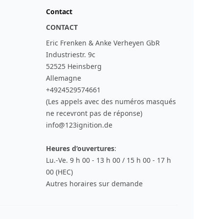
Contact
CONTACT
Eric Frenken & Anke Verheyen GbR
Industriestr. 9c
52525 Heinsberg
Allemagne
+4924529574661
(Les appels avec des numéros masqués
ne recevront pas de réponse)
info@123ignition.de
Heures d‘ouvertures
:
Lu.-Ve. 9 h 00 - 13 h 00 / 15 h 00 - 17 h
00 (HEC)
Autres horaires sur demande