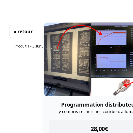
« retour
Tri
Produit 1 - 3 sur 3
Programmation distribute
y compris recherches courbe d'allu
instock
28,00
€