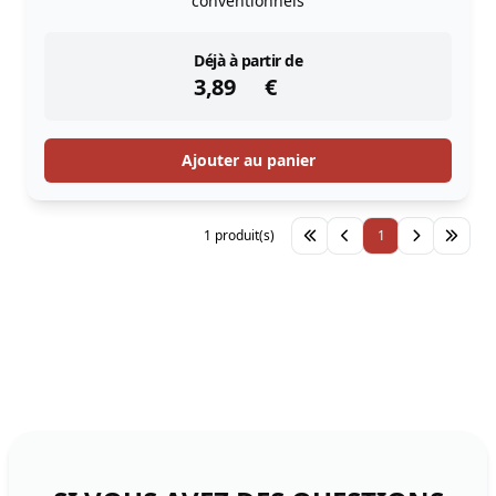
conventionnels
instock
Déjà à partir de
3,89
€
Ajouter au panier
1 produit(s)
1