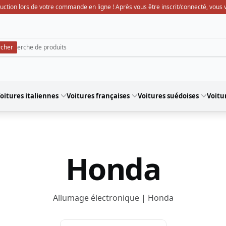
uction lors de votre commande en ligne ! Après vous être inscrit/connecté, vous ve
oitures italiennes
Voitures françaises
Voitures suédoises
Voitu
Honda
Allumage électronique | Honda