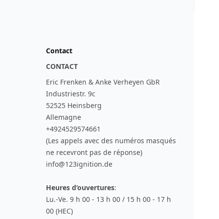
Contact
CONTACT
Eric Frenken & Anke Verheyen GbR
Industriestr. 9c
52525 Heinsberg
Allemagne
+4924529574661
(Les appels avec des numéros masqués
ne recevront pas de réponse)
info@123ignition.de
Heures d‘ouvertures
:
Lu.-Ve. 9 h 00 - 13 h 00 / 15 h 00 - 17 h
00 (HEC)