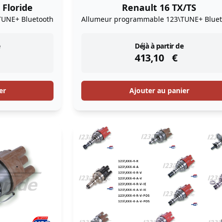
Floride
Renault 16 TX/TS
TUNE+ Bluetooth
Allumeur programmable 123\TUNE+ Bluet
instock
Déjà à partir de
413,10
€
er
Ajouter au panier