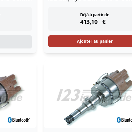
instock
Déjà à partir de
413,10
€
Ajouter au panier