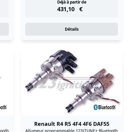
instock
Déjà à partir de
431,10
€
Détails
Renault R4 R5 4F4 4F6 DAF55
ooth
Allumeur programmable 123\TUNE+ Bluetooth