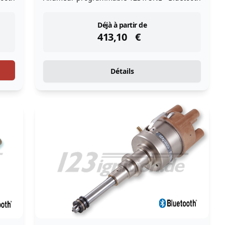
instock
Déjà à partir de
413,10
€
Détails