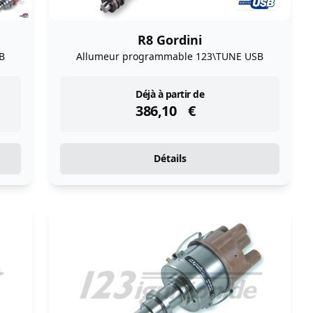
R8 Gordini
B
Allumeur programmable 123\TUNE USB
instock
Déjà à partir de
386,10
€
Détails