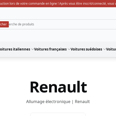
uction lors de votre commande en ligne ! Après vous être inscrit/connecté, vous ve
oitures italiennes
Voitures françaises
Voitures suédoises
Voitu
Renault
Allumage électronique | Renault