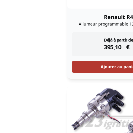
Renault R4
Allumeur programmable 1
instock
Déjà à partir de
395,10
€
Ajouter au pani