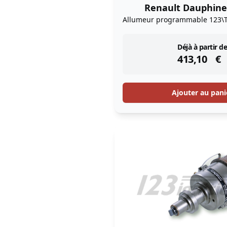
Renault Dauphine 
Allumeur programmable 123\
instock
Déjà à partir de
413,10
€
Ajouter au pani