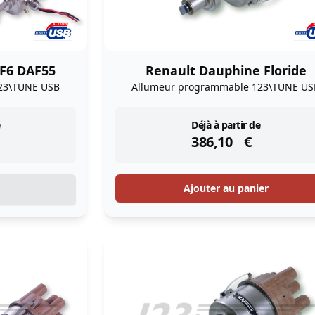
4F6 DAF55
Renault Dauphine Floride
23\TUNE USB
Allumeur programmable 123\TUNE US
instock
Déjà à partir de
386,10
€
Ajouter au panier