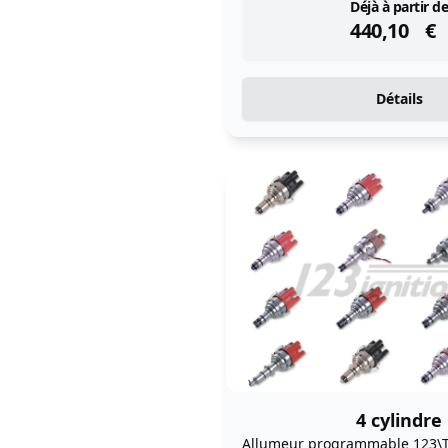
instock
Déjà à partir de
440,10
€
Détails
4 cylindre
Allumeur programmable 123\