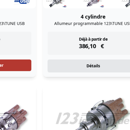
4 cylindre
23\TUNE USB
Allumeur programmable 123\TUNE US
instock
Déjà à partir de
386,10
€
er
Détails