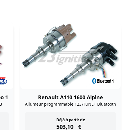
bo 1
Renault A110 1600 Alpine
B
Allumeur programmable 123\TUNE+ Bluetooth
instock
Déjà à partir de
503,10
€