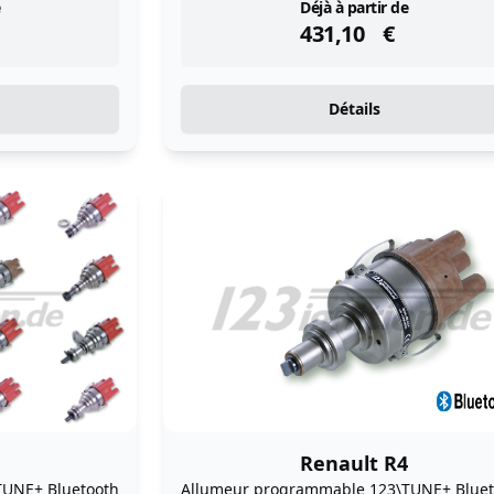
instock
Déjà à partir de
431,10
€
Détails
Renault R4
TUNE+ Bluetooth
Allumeur programmable 123\TUNE+ Bluet