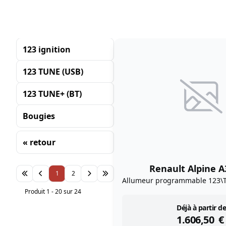
123 ignition
123 TUNE (USB)
123 TUNE+ (BT)
Bougies
« retour
Tri
Renault Alpine A
1
2
Allumeur programmable 123\
Produit 1 - 20 sur 24
instock
Déjà à partir de
1.606,50
€