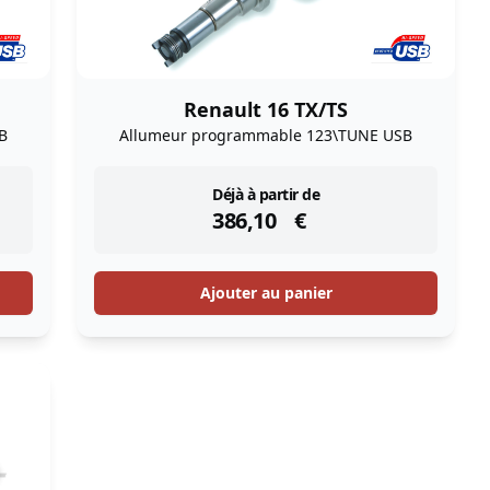
Renault 16 TX/TS
B
Allumeur programmable 123\TUNE USB
instock
Déjà à partir de
386,10
€
Ajouter au panier