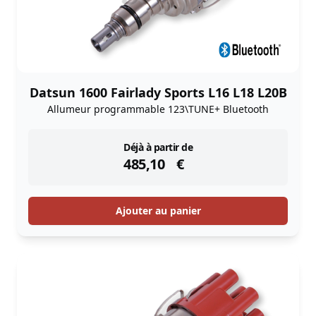
Datsun 1600 Fairlady Sports L16 L18 L20B
Allumeur programmable 123\TUNE+ Bluetooth
instock
Déjà à partir de
485,10
€
Ajouter au panier