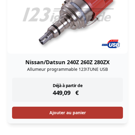
Nissan/Datsun 240Z 260Z 280ZX
Allumeur programmable 123\TUNE USB
instock
Déjà à partir de
449,09
€
Ajouter au panier