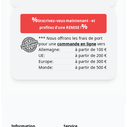
%
Inscrivez–vous maintenant - et
%
profitez d'une REMISE !
*** Nous offrons les frais de port
pour une
commande en ligne
vers
Allemagne:
à partir de 100 €
UE:
à partir de 200 €
Europe:
à partir de 300 €
Monde:
à partir de 500 €
Footer
123ignition.de
Information
Service