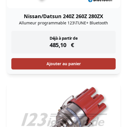
Nissan/Datsun 240Z 260Z 280ZX
Allumeur programmable 123\TUNE+ Bluetooth
instock
Déjà à partir de
485,10
€
Ajouter au panier