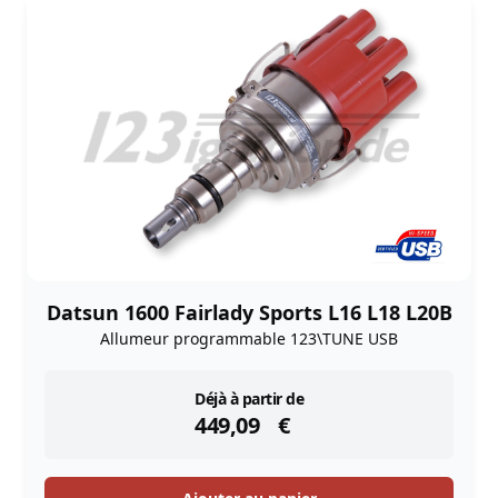
Datsun 1600 Fairlady Sports L16 L18 L20B
Allumeur programmable 123\TUNE USB
instock
Déjà à partir de
449,09
€