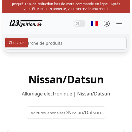
Jusqu'à 15% de réduction lors de votre commande en ligne ! Après
vous être inscrit/connecté, vous verrez le prix réduit
123ignition.de
Mode système
Mode sombre
Mode lumière
Sélectionner la 
Menü 
Nissan/Datsun
Allumage électronique | Nissan/Datsun
Nissan/Datsun
Voitures japonaises