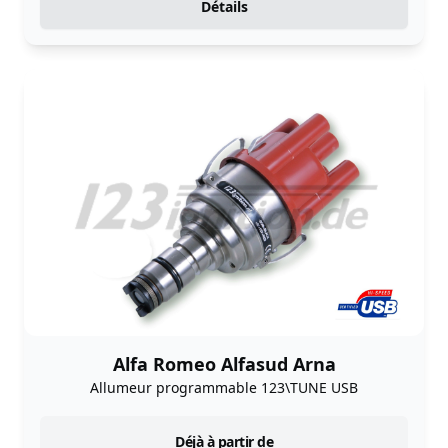
Détails
Alfa Romeo Alfasud Arna
Allumeur programmable 123\TUNE USB
instock
Déjà à partir de