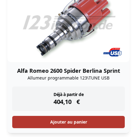
Alfa Romeo 2600 Spider Berlina Sprint
Allumeur programmable 123\TUNE USB
instock
Déjà à partir de
404,10
€
Ajouter au panier