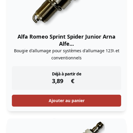
Alfa Romeo Sprint Spider Junior Arna
Alfe...
Bougie d'allumage pour systèmes d'allumage 123\ et
conventionnels
instock
Déjà à partir de
3,89
€
Ajouter au panier