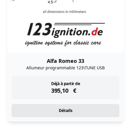
Alfa Romeo 33
Allumeur programmable 123\TUNE USB
instock
Déjà à partir de
395,10
€
Détails