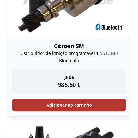
Citroen SM
Distribuidor de ignição programável 123\TUNE+
Bluetooth
instock
já de
985,50
€
Adicionar ao carrinho