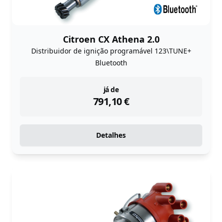
Citroen CX Athena 2.0
Distribuidor de ignição programável 123\TUNE+
Bluetooth
instock
já de
791,10
€
Detalhes