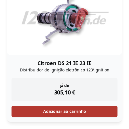
Citroen DS 21 IE 23 IE
Distribuidor de ignição eletrônico 123\ignition
instock
já de
305,10
€
Adicionar ao carrinho