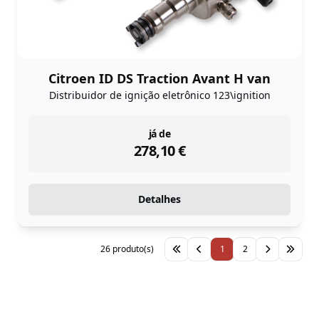
Citroen ID DS Traction Avant H van
Distribuidor de ignição eletrônico 123\ignition
instock
já de
278,10
€
Detalhes
26 produto(s)
1
2