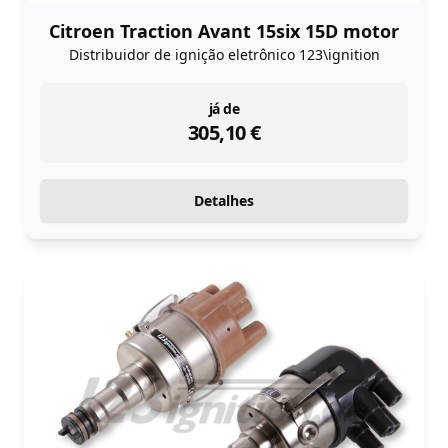
Citroen Traction Avant 15six 15D motor
Distribuidor de ignição eletrônico 123\ignition
instock
já de
305,10
€
Detalhes