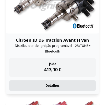
Citroen ID DS Traction Avant H van
Distribuidor de ignição programável 123\TUNE+
Bluetooth
instock
já de
413,10
€
Detalhes