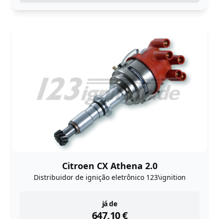
Citroen CX Athena 2.0
Distribuidor de ignição eletrônico 123\ignition
instock
já de
647,10
€