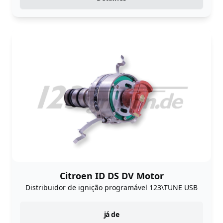
Citroen ID DS DV Motor
Distribuidor de ignição programável 123\TUNE USB
instock
já de