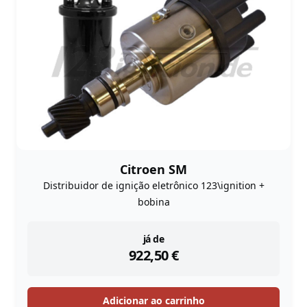
Citroen SM
Distribuidor de ignição eletrônico 123\ignition +
bobina
instock
já de
922,50
€
Adicionar ao carrinho