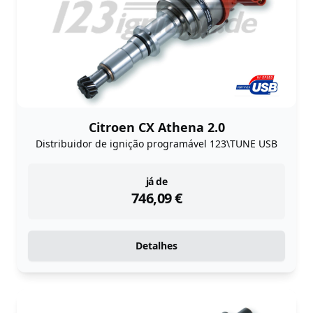
Citroen CX Athena 2.0
Distribuidor de ignição programável 123\TUNE USB
instock
já de
746,09
€
Detalhes