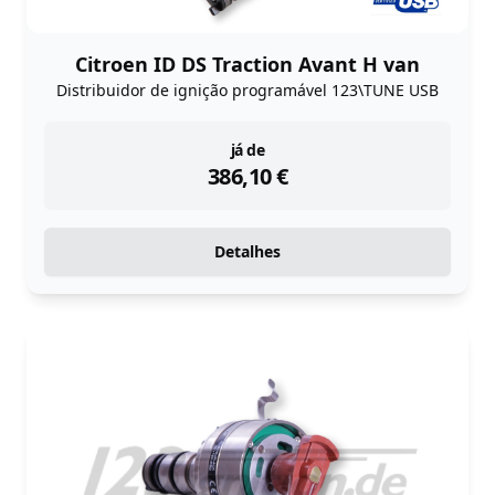
Citroen ID DS Traction Avant H van
Distribuidor de ignição programável 123\TUNE USB
instock
já de
386,10
€
Detalhes