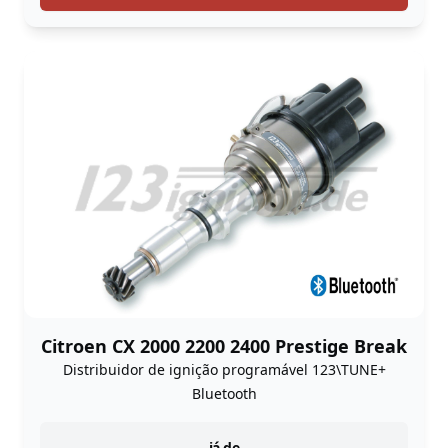
Citroen CX 2000 2200 2400 Prestige Break
Distribuidor de ignição programável 123\TUNE+
Bluetooth
já de