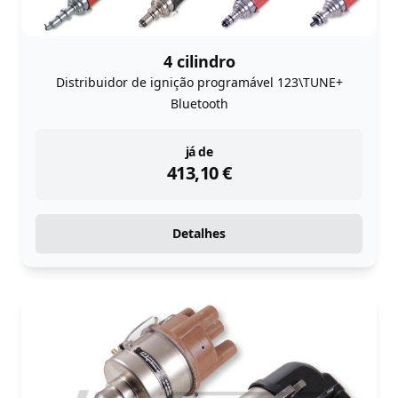
4 cilindro
Distribuidor de ignição programável 123\TUNE+
Bluetooth
instock
já de
413,10
€
Detalhes