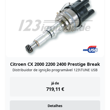
Citroen CX 2000 2200 2400 Prestige Break
Distribuidor de ignição programável 123\TUNE USB
instock
já de
719,11
€
Detalhes