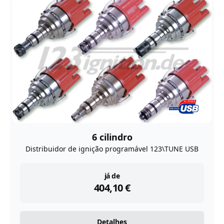
6 cilindro
Distribuidor de ignição programável 123\TUNE USB
instock
já de
404,10
€
Detalhes