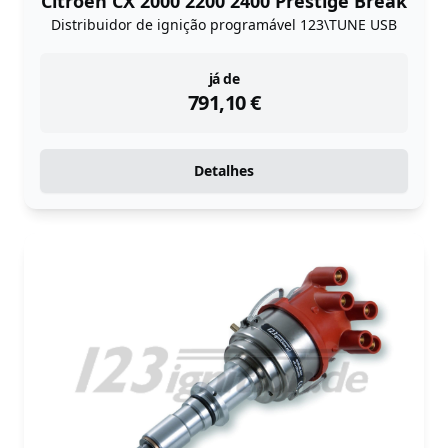
Citroen CX 2000 2200 2400 Prestige Break
Distribuidor de ignição programável 123\TUNE USB
instock
já de
791,10
€
Detalhes