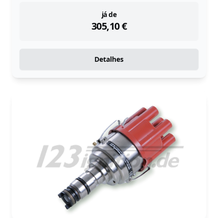
instock
já de
305,10
€
Detalhes