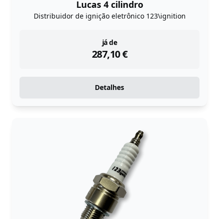
Lucas 4 cilindro
Distribuidor de ignição eletrônico 123\ignition
instock
já de
287,10
€
Detalhes