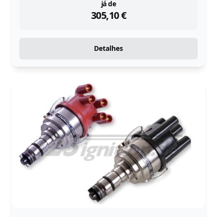
instock
já de
305,10
€
Detalhes