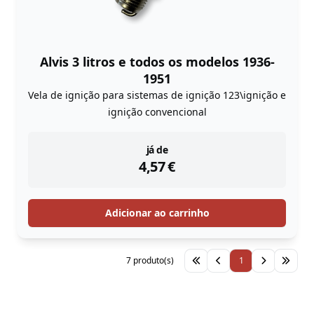
Alvis 3 litros e todos os modelos 1936-
1951
Vela de ignição para sistemas de ignição 123\ignição e
ignição convencional
instock
já de
4,57
€
Adicionar ao carrinho
7 produto(s)
1