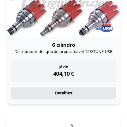
6 cilindro
Distribuidor de ignição programável 123\TUNE USB
instock
já de
404,10
€
Detalhes