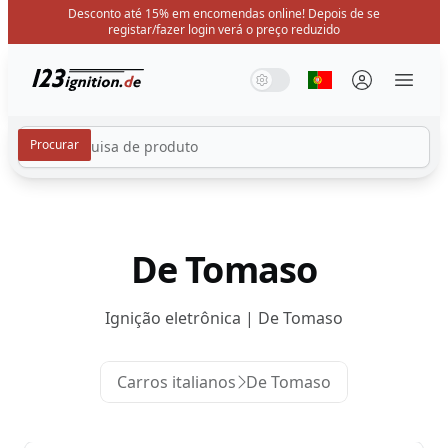
Desconto até 15% em encomendas online! Depois de se
registar/fazer login verá o preço reduzido
123ignition.de
Modo de sistema
Modo escuro
Modo claro
Selecione o idio
Menü 
De Tomaso
Ignição eletrônica | De Tomaso
Carros italianos
De Tomaso