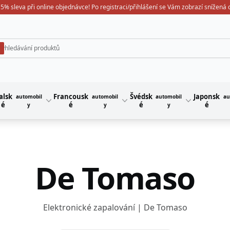
5% sleva při online objednávce! Po registraci/přihlášení se Vám zobrazí snížená
alsk
Francousk
Švédsk
Japonsk
automobil
automobil
automobil
au
é
é
é
é
y
y
y
De Tomaso
Elektronické zapalování | De Tomaso