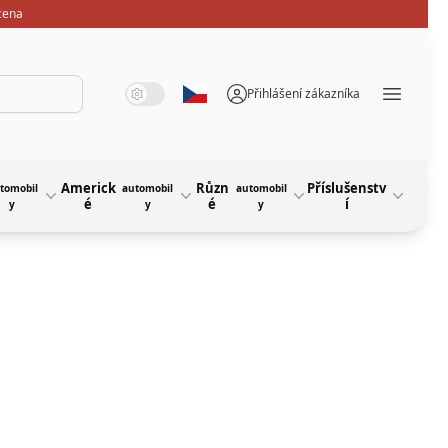
 cena
Systémový režim
Tmavý režim
Světelný režim
Přihlášení zákazníka
Vyberte jazyk
Menü ö
Americk
Různ
Příslušenstv
tomobil
automobil
automobil
é
é
í
y
y
y