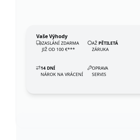
Vaše Výhody
ZASLÁNÍ ZDARMA
AŽ
PĚTILETÁ
JIŽ OD 100 €***
ZÁRUKA
14 DNÍ
OPRAVA
NÁROK NA VRÁCENÍ
SERVIS
Footer
123ignition.de