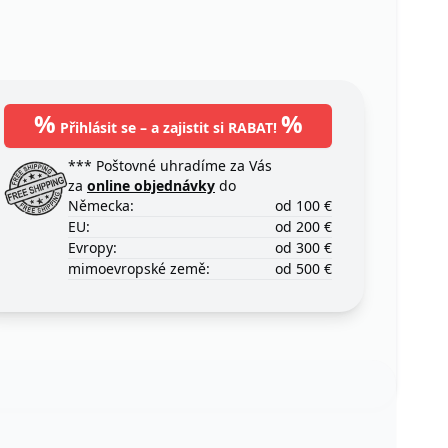
%
%
Přihlásit se – a zajistit si RABAT!
*** Poštovné uhradíme za Vás
za
online objednávky
do
Německa:
od 100 €
EU:
od 200 €
Evropy:
od 300 €
mimoevropské země:
od 500 €