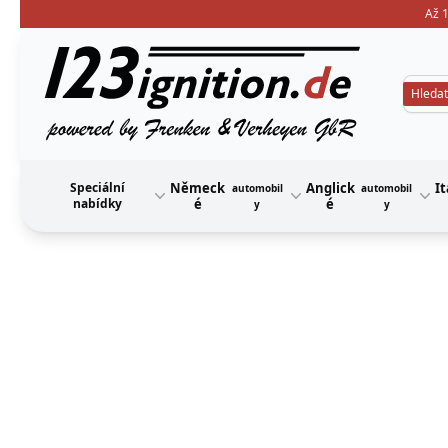
Až 1
123ignition
Speciální
Německ
Anglick
It
automobil
automobil
nabídky
é
é
y
y