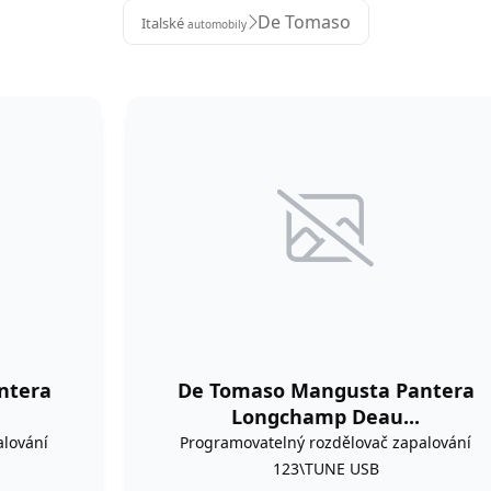
De Tomaso
Italské
automobily
ntera
De Tomaso Mangusta Pantera
Longchamp Deau...
alování
Programovatelný rozdělovač zapalování
123\TUNE USB