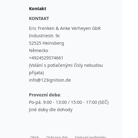
Kontakt
KONTAKT
Eric Frenken & Anke Verheyen GbR
Industriestr. 9c
52525 Heinsberg
Německo
+4924529574661
(Volání s potlačenými čísly nebudou
přijata)
info@123ignition.de
Provozní doba
:
Po-pá. 9:00 - 13:00 / 15:00 - 17:00 (SEČ)
Jiné doby dle dohody
Otisk
Ochrana dat
Smluvní podmínky