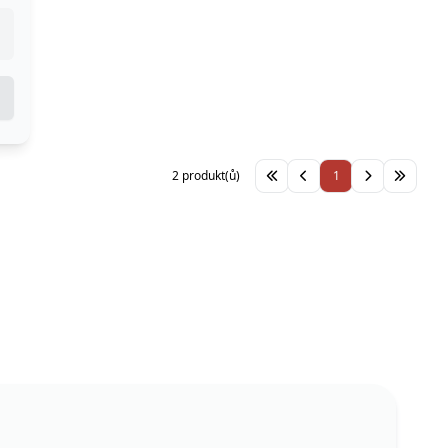
2 produkt(ů)
1