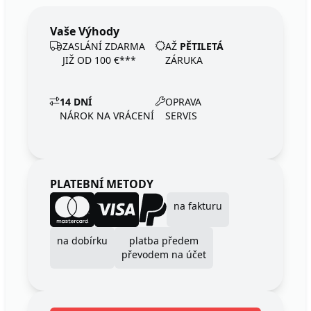
Vaše Výhody
ZASLÁNÍ ZDARMA
AŽ
PĚTILETÁ
JIŽ OD 100 €***
ZÁRUKA
14 DNÍ
OPRAVA
NÁROK NA VRÁCENÍ
SERVIS
PLATEBNÍ METODY
na fakturu
na dobírku
platba předem
převodem na účet