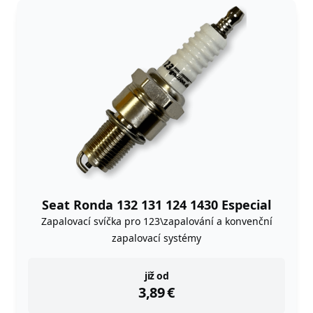
Seat Ronda 132 131 124 1430 Especial
Zapalovací svíčka pro 123\zapalování a konvenční
zapalovací systémy
instock
již od
3,89
€