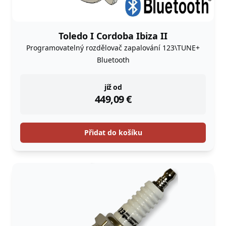
Toledo I Cordoba Ibiza II
Programovatelný rozdělovač zapalování 123\TUNE+
Bluetooth
instock
již od
449,09
€
Přidat do košíku