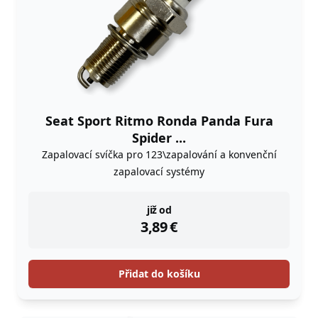
Seat Sport Ritmo Ronda Panda Fura
Spider ...
Zapalovací svíčka pro 123\zapalování a konvenční
zapalovací systémy
instock
již od
3,89
€
Přidat do košíku