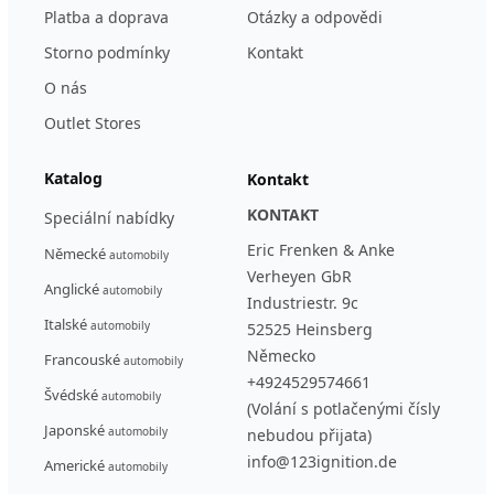
Platba a doprava
Otázky a odpovědi
Storno podmínky
Kontakt
O nás
Outlet Stores
Katalog
Kontakt
KONTAKT
Speciální nabídky
Eric Frenken & Anke
Německé
automobily
Verheyen GbR
Anglické
automobily
Industriestr. 9c
Italské
automobily
52525 Heinsberg
Německo
Francouské
automobily
+4924529574661
Švédské
automobily
(Volání s potlačenými čísly
Japonské
automobily
nebudou přijata)
info@123ignition.de
Americké
automobily