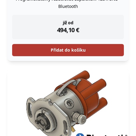
Bluetooth
instock
již od
494,10
€
Přidat do košíku