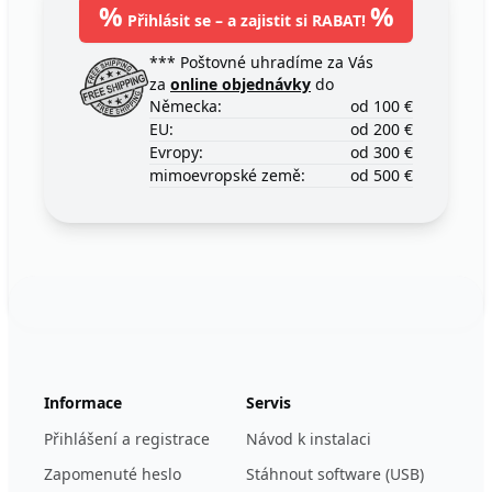
%
%
Přihlásit se – a zajistit si RABAT!
*** Poštovné uhradíme za Vás
za
online objednávky
do
Německa:
od 100 €
EU:
od 200 €
Evropy:
od 300 €
mimoevropské země:
od 500 €
Footer
123ignition.de
Informace
Servis
Přihlášení a registrace
Návod k instalaci
Zapomenuté heslo
Stáhnout software (USB)