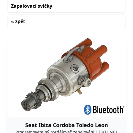
Zapalovací svíčky
« zpět
Řazení
Seat Ibiza Cordoba Toledo Leon
Programovatelný rozdělovač zapalování 123\TUNE+