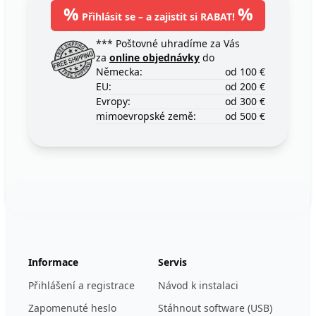
%
%
Přihlásit se – a zajistit si RABAT!
*** Poštovné uhradíme za Vás
za
online objednávky
do
Německa:
od 100 €
EU:
od 200 €
Evropy:
od 300 €
mimoevropské země:
od 500 €
Footer
123ignition.de
Informace
Servis
Přihlášení a registrace
Návod k instalaci
Zapomenuté heslo
Stáhnout software (USB)