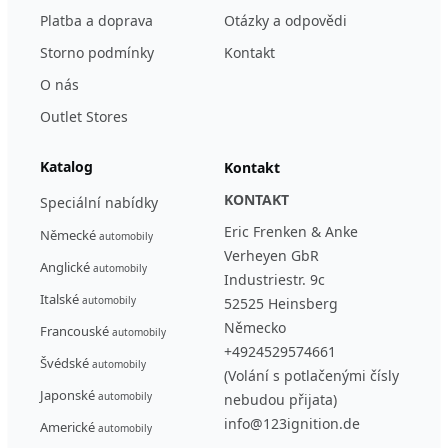
Platba a doprava
Otázky a odpovědi
Storno podmínky
Kontakt
O nás
Outlet Stores
Katalog
Kontakt
KONTAKT
Speciální nabídky
Eric Frenken & Anke
Německé
automobily
Verheyen GbR
Anglické
automobily
Industriestr. 9c
Italské
automobily
52525 Heinsberg
Německo
Francouské
automobily
+4924529574661
Švédské
automobily
(Volání s potlačenými čísly
Japonské
automobily
nebudou přijata)
info@123ignition.de
Americké
automobily