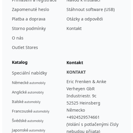
Zapomenuté heslo
Stáhnout software (USB)
Platba a doprava
Otázky a odpovědi
Storno podmínky
Kontakt
O nás
Outlet Stores
Katalog
Kontakt
KONTAKT
Speciální nabídky
Eric Frenken & Anke
Německé
automobily
Verheyen GbR
Anglické
automobily
Industriestr. 9c
Italské
automobily
52525 Heinsberg
Německo
Francouské
automobily
+4924529574661
Švédské
automobily
(Volání s potlačenými čísly
Japonské
automobily
nebudou přijata)