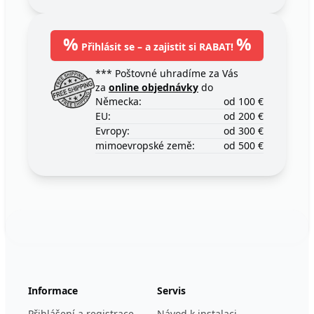
%
%
Přihlásit se – a zajistit si RABAT!
*** Poštovné uhradíme za Vás
za
online objednávky
do
Německa:
od 100 €
EU:
od 200 €
Evropy:
od 300 €
mimoevropské země:
od 500 €
Footer
123ignition.de
Informace
Servis
Přihlášení a registrace
Návod k instalaci