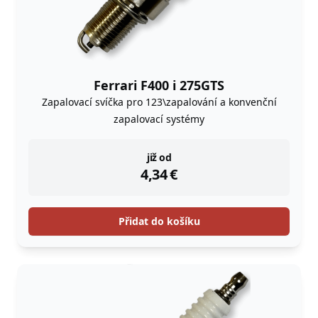
Ferrari F400 i 275GTS
Zapalovací svíčka pro 123\zapalování a konvenční
zapalovací systémy
instock
již od
4,34
€
Přidat do košíku