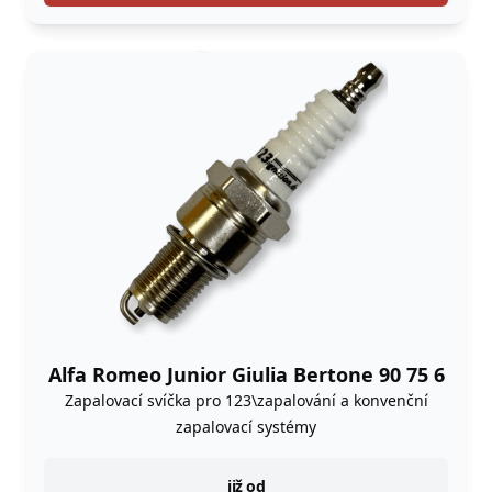
Alfa Romeo Junior Giulia Bertone 90 75 6
Zapalovací svíčka pro 123\zapalování a konvenční
zapalovací systémy
instock
již od