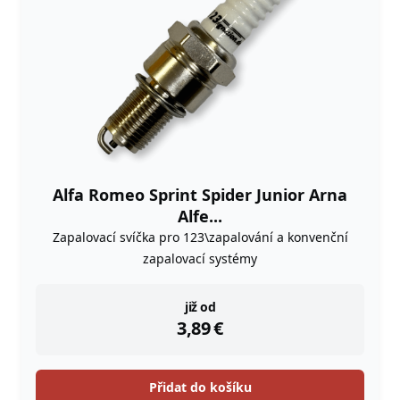
Alfa Romeo Sprint Spider Junior Arna
Alfe...
Zapalovací svíčka pro 123\zapalování a konvenční
zapalovací systémy
instock
již od
3,89
€
Přidat do košíku