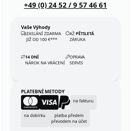
+49 (0) 24 52 / 9 57 46 61
Vaše Výhody
ZASLÁNÍ ZDARMA
AŽ
PĚTILETÁ
JIŽ OD 100 €***
ZÁRUKA
14 DNÍ
OPRAVA
NÁROK NA VRÁCENÍ
SERVIS
PLATEBNÍ METODY
na fakturu
na dobírku
platba předem
převodem na účet