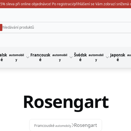
5% sleva při online objednávce! Po registraci/přihlášení se Vám zobrazí snížená
alsk
Francousk
Švédsk
Japonsk
automobil
automobil
automobil
au
é
é
é
é
y
y
y
Rosengart
Rosengart
Francouské
automobily