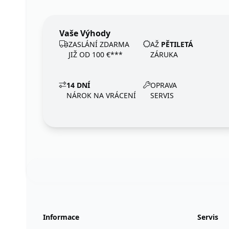
Vaše Výhody
ZASLÁNÍ ZDARMA
AŽ
PĚTILETÁ
JIŽ OD 100 €***
ZÁRUKA
14 DNÍ
OPRAVA
NÁROK NA VRÁCENÍ
SERVIS
Footer
123ignition.de
Informace
Servis