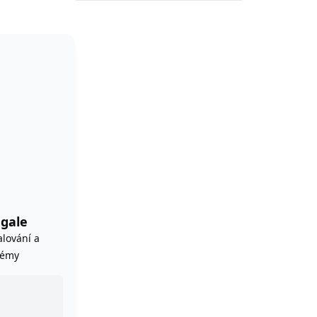
agale
alování a
témy