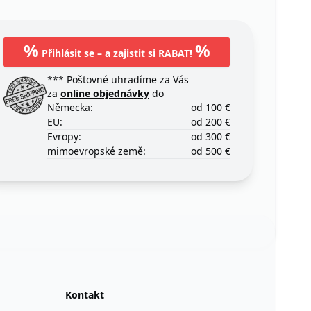
%
%
Přihlásit se – a zajistit si RABAT!
*** Poštovné uhradíme za Vás
za
online objednávky
do
Německa:
od 100 €
EU:
od 200 €
Evropy:
od 300 €
mimoevropské země:
od 500 €
Kontakt