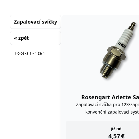
Zapalovací svíčky
« zpět
Řazení
Položka 1 - 1 ze 1
Rosengart Ariette S
Zapalovací svíčka pro 123\zap
konvenční zapalovací sys
instock
již od
4,57
€