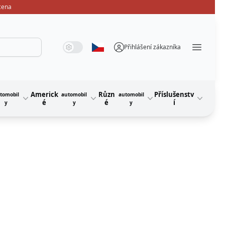
 cena
Systémový režim
Tmavý režim
Světelný režim
Přihlášení zákazníka
Vyberte jazyk
Menü ö
Americk
Různ
Příslušenstv
tomobil
automobil
automobil
é
é
í
y
y
y