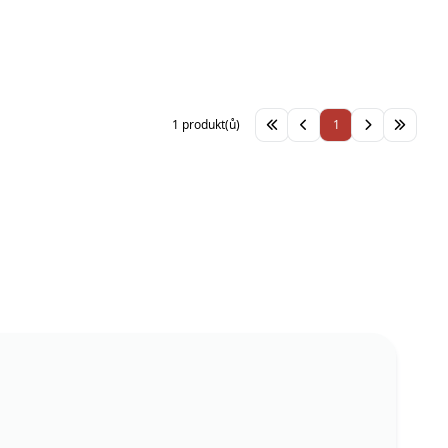
1 produkt(ů)
1