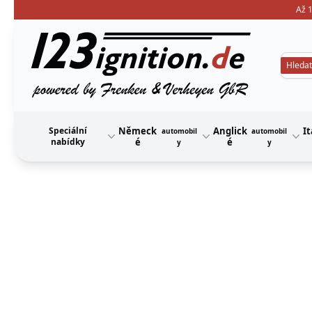
Až 1
123ignition
Speciální
Německ
Anglick
It
automobil
automobil
nabídky
é
é
y
y