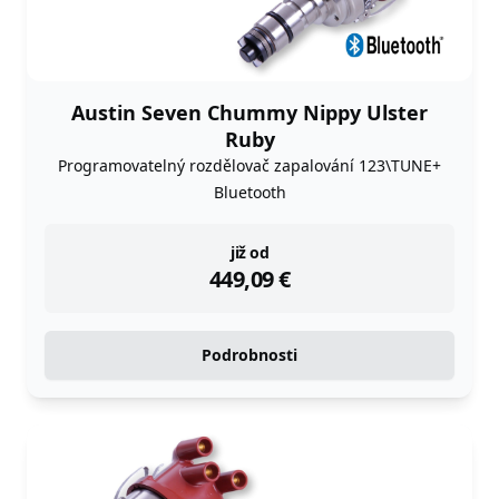
Austin Seven Chummy Nippy Ulster
Ruby
Programovatelný rozdělovač zapalování 123\TUNE+
Bluetooth
instock
již od
449,09
€
Podrobnosti