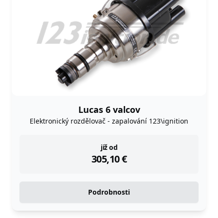
Lucas 6 valcov
Elektronický rozdělovač - zapalování 123\ignition
instock
již od
305,10
€
Podrobnosti