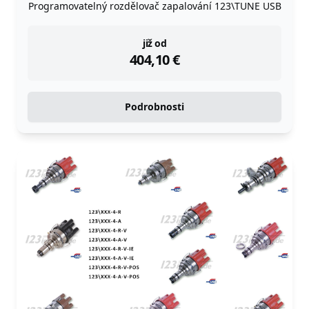
Programovatelný rozdělovač zapalování 123\TUNE USB
instock
již od
404,10
€
Podrobnosti