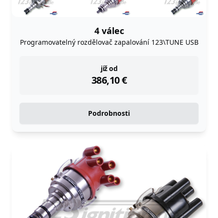
4 válec
Programovatelný rozdělovač zapalování 123\TUNE USB
instock
již od
386,10
€
Podrobnosti