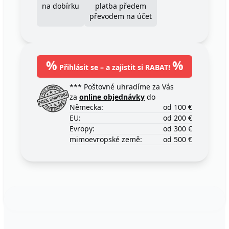
na dobírku
platba předem
převodem na účet
%
%
Přihlásit se – a zajistit si RABAT!
*** Poštovné uhradíme za Vás
za
online objednávky
do
Německa:
od 100 €
EU:
od 200 €
Evropy:
od 300 €
mimoevropské země:
od 500 €
Footer
123ignition.de