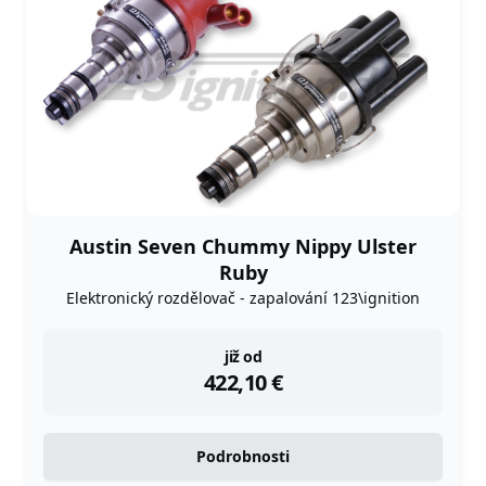
Austin Seven Chummy Nippy Ulster
Ruby
Elektronický rozdělovač - zapalování 123\ignition
instock
již od
422,10
€
Podrobnosti