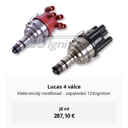
Lucas 4 válce
Elektronický rozdělovač - zapalování 123\ignition
instock
již od
287,10
€