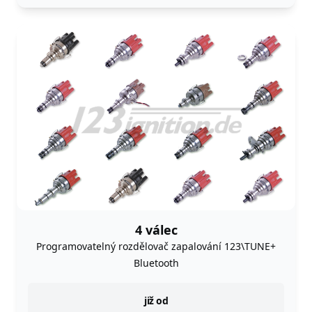
4 válec
Programovatelný rozdělovač zapalování 123\TUNE+
Bluetooth
instock
již od