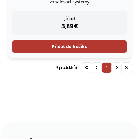
zapalovací systémy
instock
již od
3,89
€
Přidat do košíku
9 produkt(ů)
1