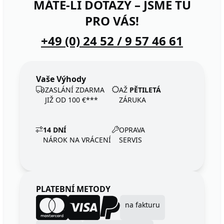
MÁTE-LI DOTAZY – JSME TU
PRO VÁS!
+49 (0) 24 52 / 9 57 46 61
Vaše Výhody
ZASLÁNÍ ZDARMA
AŽ
PĚTILETÁ
JIŽ OD 100 €***
ZÁRUKA
14 DNÍ
OPRAVA
NÁROK NA VRÁCENÍ
SERVIS
PLATEBNÍ METODY
na fakturu