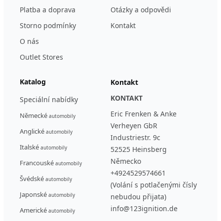
Platba a doprava
Otázky a odpovědi
Storno podmínky
Kontakt
O nás
Outlet Stores
Katalog
Kontakt
KONTAKT
Speciální nabídky
Eric Frenken & Anke
Německé
automobily
Verheyen GbR
Anglické
automobily
Industriestr. 9c
Italské
automobily
52525 Heinsberg
Německo
Francouské
automobily
+4924529574661
Švédské
automobily
(Volání s potlačenými čísly
Japonské
automobily
nebudou přijata)
info@123ignition.de
Americké
automobily