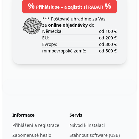
%
%
Přihlásit se – a zajistit si RABAT!
*** Poštovné uhradíme za Vás
za
online objednávky
do
Německa:
od 100 €
EU:
od 200 €
Evropy:
od 300 €
mimoevropské země:
od 500 €
Footer
123ignition.de
Informace
Servis
Přihlášení a registrace
Návod k instalaci
Zapomenuté heslo
Stáhnout software (USB)