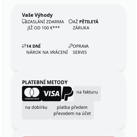
Vaše Výhody
ZASLÁNÍ ZDARMA
AŽ
PĚTILETÁ
JIŽ OD 100 €***
ZÁRUKA
14 DNÍ
OPRAVA
NÁROK NA VRÁCENÍ
SERVIS
PLATEBNÍ METODY
na fakturu
na dobírku
platba předem
převodem na účet