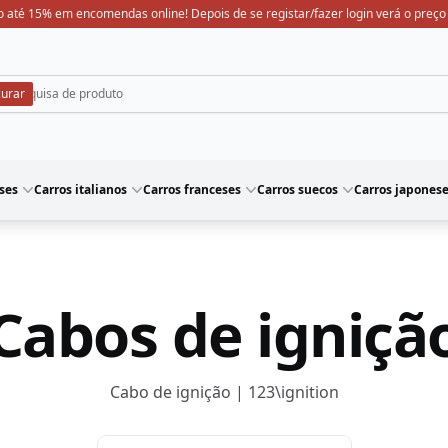
 até 15% em encomendas online! Depois de se registar/fazer login verá o preço
ses
Carros italianos
Carros franceses
Carros suecos
Carros japones
Cabos de igniçã
Cabo de ignição | 123\ignition