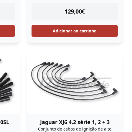
instock
129,00
€
Adicionar ao carrinho
80SL
Jaguar XJ6 4.2 série 1, 2 + 3
Conjunto de cabos de ignição de alto