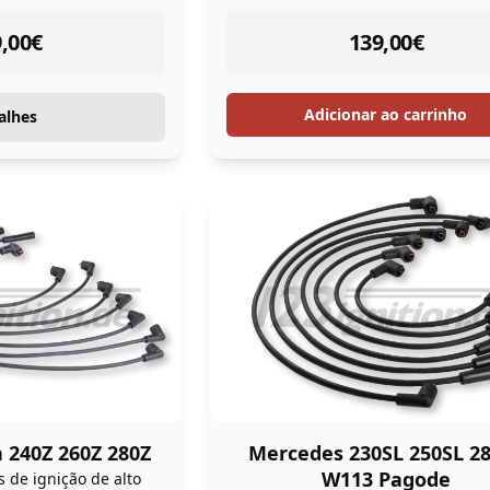
tock
instock
,00
€
139,00
€
Adicionar ao carrinho
alhes
 240Z 260Z 280Z
Mercedes 230SL 250SL 2
W113 Pagode
 de ignição de alto