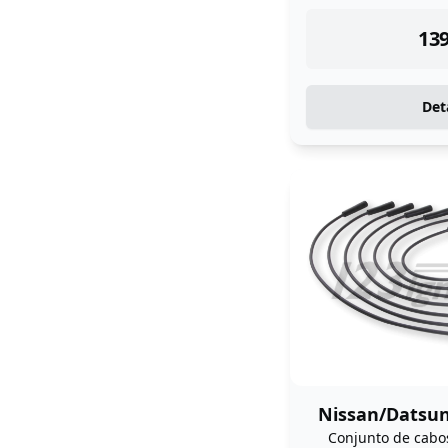
ins
139
Det
Nissan/Datsun
Conjunto de cabos