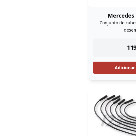
Mercedes 
Conjunto de cabos
dese
ins
119
Adicionar