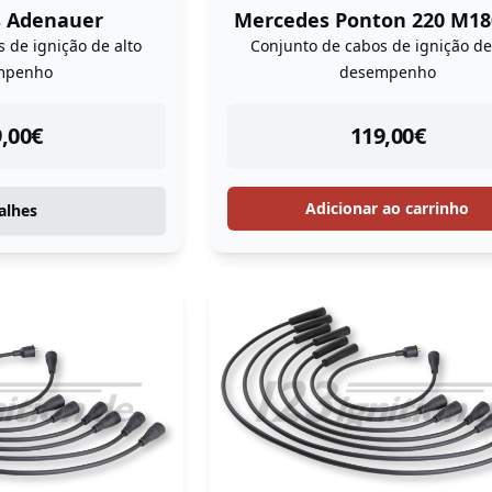
 Adenauer
Mercedes Ponton 220 M18
 de ignição de alto
Conjunto de cabos de ignição de
mpenho
desempenho
tock
instock
,00
€
119,00
€
Adicionar ao carrinho
alhes