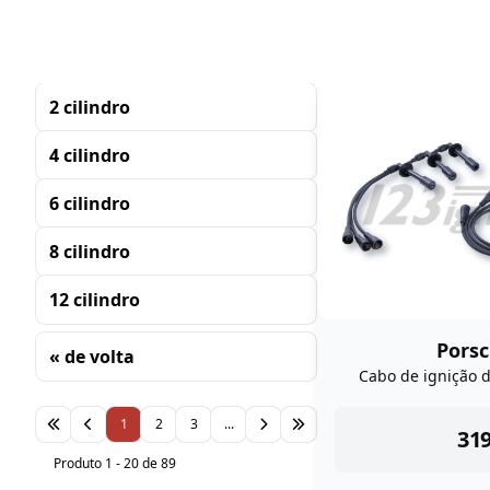
2 cilindro
4 cilindro
6 cilindro
8 cilindro
12 cilindro
Porsc
« de volta
Cabo de ignição 
Classificando
1
2
3
...
ins
319
Produto 1 - 20 de 89