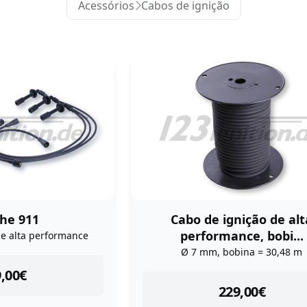
Acessórios
Cabos de ignição
he 911
Cabo de ignição de alt
performance, bobi...
de alta performance
Ø 7 mm, bobina = 30,48 m
tock
,00
€
instock
229,00
€