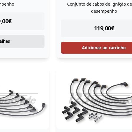
mpenho
Conjunto de cabos de ignição de
desempenho
tock
,00
€
instock
119,00
€
alhes
Adicionar ao carrinho