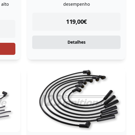
 alto
desempenho
instock
119,00
€
Detalhes