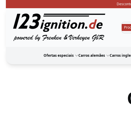
Desconto
123ignition
Ofertas especiais
Carros alemães
Carros ingle