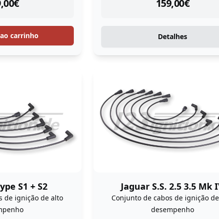
tock
instock
,00
€
159,00
€
 ao carrinho
Detalhes
ype S1 + S2
Jaguar S.S. 2.5 3.5 Mk 
 de ignição de alto
Conjunto de cabos de ignição de
mpenho
desempenho