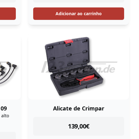
Adicionar ao carrinho
109
Alicate de Crimpar
 alto
instock
139,00
€