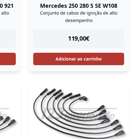
0 921
Mercedes 250 280 S SE W108
 alto
Conjunto de cabos de ignição de alto
desempenho
instock
119,00
€
Adicionar ao carrinho