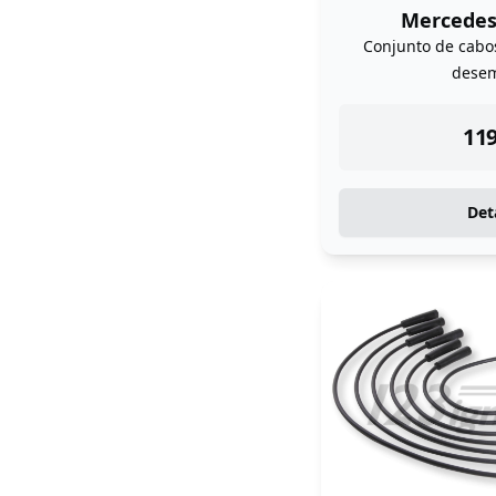
Mercedes
Conjunto de cabos
dese
ins
119
Det