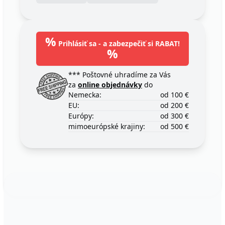
%
Prihlásiť sa - a zabezpečiť si RABAT!
%
*** Poštovné uhradíme za Vás
za
online objednávky
do
Nemecka:
od 100 €
EU:
od 200 €
Európy:
od 300 €
mimoeurópské krajiny:
od 500 €
Footer
123ignition.de