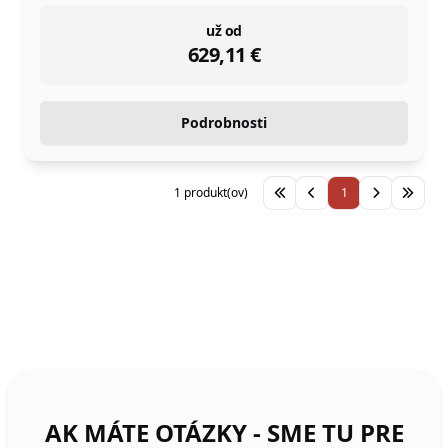
instock
už od
629,11
€
Podrobnosti
1 produkt(ov)
1
AK MÁTE OTÁZKY - SME TU PRE