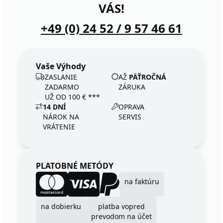
VÁS!
+49 (0) 24 52 / 9 57 46 61
Vaše Výhody
ZASLANIE
AŽ
PÄŤROČNÁ
ZADARMO
ZÁRUKA
UŽ OD 100 € ***
14 DNÍ
OPRAVA
NÁROK NA
SERVIS
VRÁTENIE
PLATOBNÉ METÓDY
na faktúru
na dobierku
platba vopred
prevodom na účet