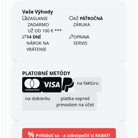
Vaše Výhody
ZASLANIE
AŽ
PÄŤROČNÁ
ZADARMO
ZÁRUKA
UŽ OD 100 € ***
14 DNÍ
OPRAVA
NÁROK NA
SERVIS
VRÁTENIE
PLATOBNÉ METÓDY
na faktúru
na dobierku
platba vopred
prevodom na účet
%
Prihlásiť sa - a zabezpečiť si RABAT!