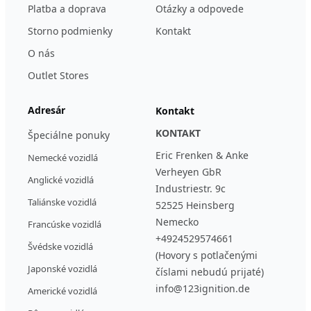
Platba a doprava
Otázky a odpovede
Storno podmienky
Kontakt
O nás
Outlet Stores
Adresár
Kontakt
KONTAKT
Špeciálne ponuky
Eric Frenken & Anke
Nemecké vozidlá
Verheyen GbR
Anglické vozidlá
Industriestr. 9c
Taliánske vozidlá
52525 Heinsberg
Nemecko
Francúske vozidlá
+4924529574661
Švédske vozidlá
(Hovory s potlačenými
Japonské vozidlá
číslami nebudú prijaté)
info@123ignition.de
Americké vozidlá