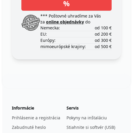
%
*** Poštovné uhradíme za Vás
za
online objednávky
do
Nemecka:
od 100 €
EU:
od 200 €
Európy:
od 300 €
mimoeurópské krajiny:
od 500 €
Footer
123ignition.de
Informácie
Servis
Prihlásenie a registrácia
Pokyny na inštaláciu
Zabudnuté heslo
Stiahnite si softvér (USB)