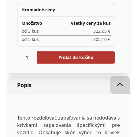
Hromadné ceny
Množstvo
všetky ceny za kus
od 3 kus
322,05 €
od 5 kus
305,10 €
Množstvo
Menge
Pridať do košíka
Popis
Tento rozdeľovač zapaľovania sa nedodáva s
krivkami zapaľovania špecifickými pre
vozidlo. Obsahuje skôr výber 16 kriviek