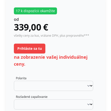
17 k dispozícii okamžite
od
339,00
€
instock
všetky ceny za kus,
vrátane DPH
, plus prepravného***
Prihláste sa tu
na zobrazenie vašej individuálnej
ceny.
Polarita
Rozladené zapaľovanie