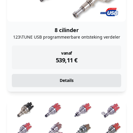
8 cilinder
123\TUNE USB programmeerbare ontsteking verdeler
instock
vanaf
539,11
€
Details