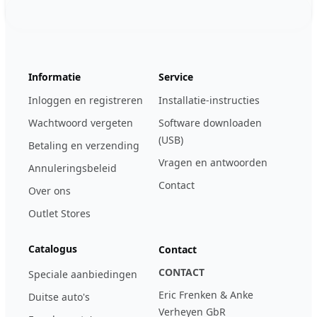
Footer
123ignition.de
Informatie
Service
Inloggen en registreren
Installatie-instructies
Wachtwoord vergeten
Software downloaden
(USB)
Betaling en verzending
Vragen en antwoorden
Annuleringsbeleid
Contact
Over ons
Outlet Stores
Catalogus
Contact
CONTACT
Speciale aanbiedingen
Eric Frenken & Anke
Duitse auto's
Verheyen GbR