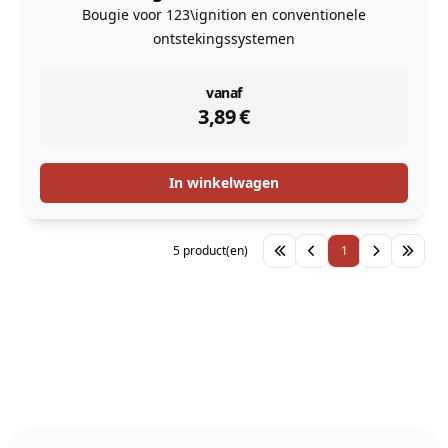
Bougie voor 123\ignition en conventionele
ontstekingssystemen
instock
vanaf
3,89
€
In winkelwagen
5 product(en)
1