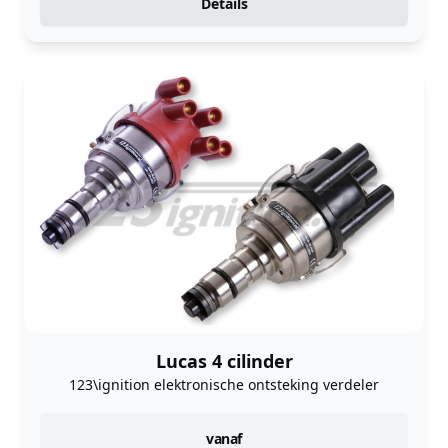
Details
Lucas 4 cilinder
123\ignition elektronische ontsteking verdeler
instock
vanaf