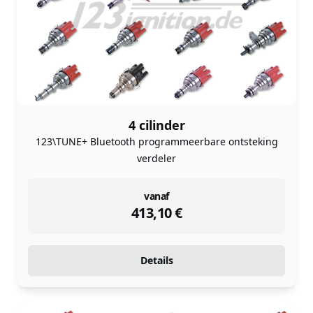
4 cilinder
123\TUNE+ Bluetooth programmeerbare ontsteking
verdeler
instock
vanaf
413,10
€
Details