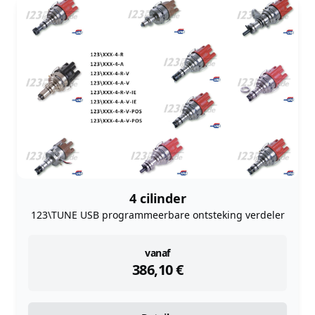
4 cilinder
123\TUNE USB programmeerbare ontsteking verdeler
instock
vanaf
386,10
€