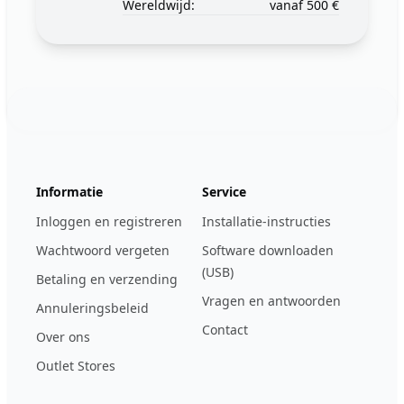
Wereldwijd:
vanaf 500 €
Footer
123ignition.de
Informatie
Service
Inloggen en registreren
Installatie-instructies
Wachtwoord vergeten
Software downloaden
(USB)
Betaling en verzending
Vragen en antwoorden
Annuleringsbeleid
Contact
Over ons
Outlet Stores