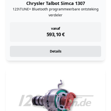
Chrysler Talbot Simca 1307
123\TUNE+ Bluetooth programmeerbare ontsteking
verdeler
instock
vanaf
593,10
€
Details