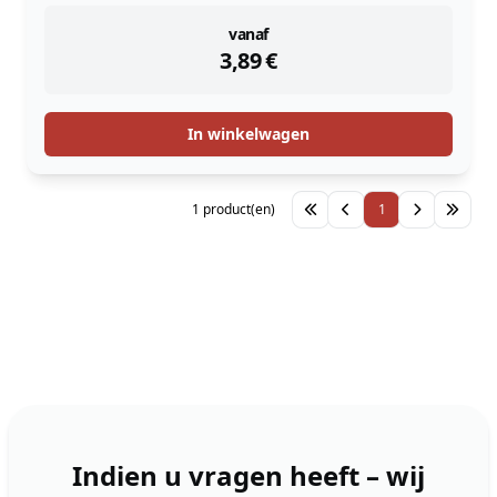
instock
vanaf
3,89
€
In winkelwagen
1 product(en)
1
Indien u vragen heeft – wij