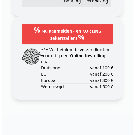
betaling Overboeking
%
Nu aanmelden - en KORTING
%
zekerstellen!
*** Wij betalen de verzendkosten
voor u bij een
Online-bestelling
naar
Duitsland:
vanaf 100 €
EU:
vanaf 200 €
Europa:
vanaf 300 €
Wereldwijd:
vanaf 500 €
Footer
123ignition.de