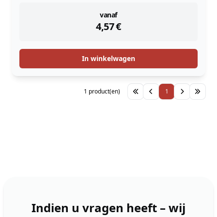
instock
vanaf
4,57
€
In winkelwagen
1 product(en)
1
Indien u vragen heeft – wij