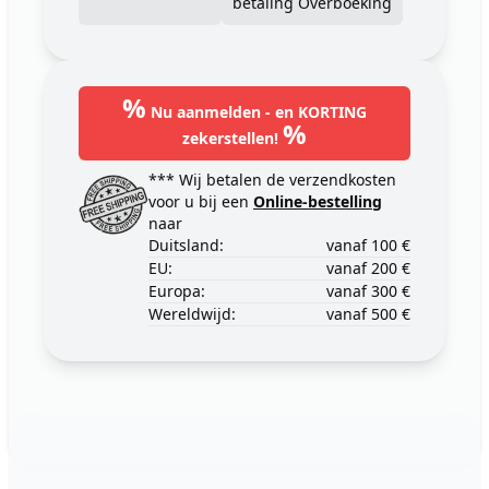
betaling Overboeking
%
Nu aanmelden - en KORTING
%
zekerstellen!
*** Wij betalen de verzendkosten
voor u bij een
Online-bestelling
naar
Duitsland:
vanaf 100 €
EU:
vanaf 200 €
Europa:
vanaf 300 €
Wereldwijd:
vanaf 500 €
Footer
123ignition.de