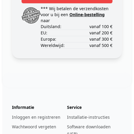
*** Wij betalen de verzendkosten
voor u bij een
Online-bestelling
naar
Duitsland:
vanaf 100 €
EU:
vanaf 200 €
Europa:
vanaf 300 €
Wereldwijd:
vanaf 500 €
Footer
123ignition.de
Informatie
Service
Inloggen en registreren
Installatie-instructies
Wachtwoord vergeten
Software downloaden
(USB)