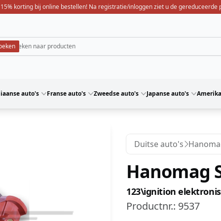
 15% korting bij online bestellen! Na registratie/inloggen ziet u de gereduceerde p
liaanse auto's
Franse auto's
Zweedse auto's
Japanse auto's
Amerika
Duitse auto's
Hanoma
Hanomag St
123\ignition elektroni
Productnr.:
9537