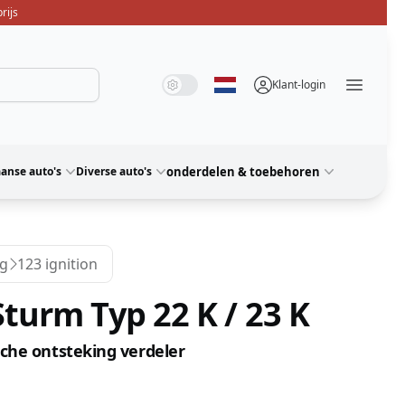
rijs
Systeemmodus
Donkere modus
Lichte modus
Klant-login
Selecteer taal
Menü ö
anse auto's
Diverse auto's
onderdelen & toebehoren
g
123 ignition
urm Typ 22 K / 23 K
sche ontsteking verdeler