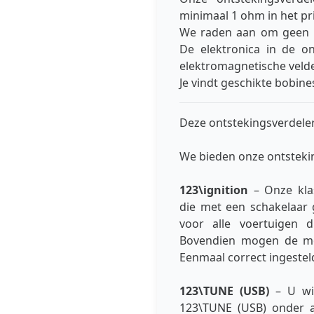
minimaal 1 ohm in het pri
We raden aan om geen b
De elektronica in de o
elektromagnetische veld
Je vindt geschikte bobin
Deze ontstekingsverdeler
We bieden onze ontsteking
123\ignition
– Onze klas
die met een schakelaar 
voor alle voertuigen 
Bovendien mogen de mot
Eenmaal correct ingestel
123\TUNE (USB)
– U wil
123\TUNE (USB) onder a