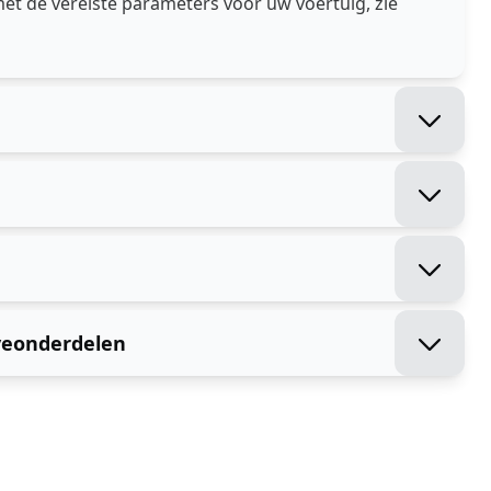
met de vereiste parameters voor uw voertuig, zie
veonderdelen