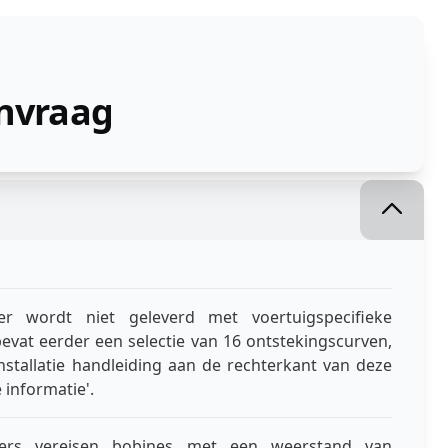
anvraag
er wordt niet geleverd met voertuigspecifieke
evat eerder een selectie van 16 ontstekingscurven,
 installatie handleiding aan de rechterkant van deze
 informatie'.
lers vereisen bobines met een weerstand van