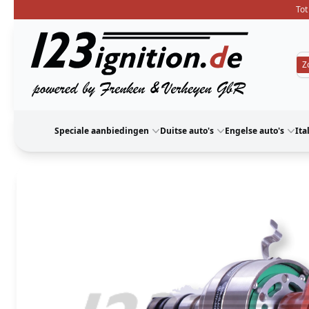
Tot
123ignition
Speciale aanbiedingen
Duitse auto's
Engelse auto's
Ita