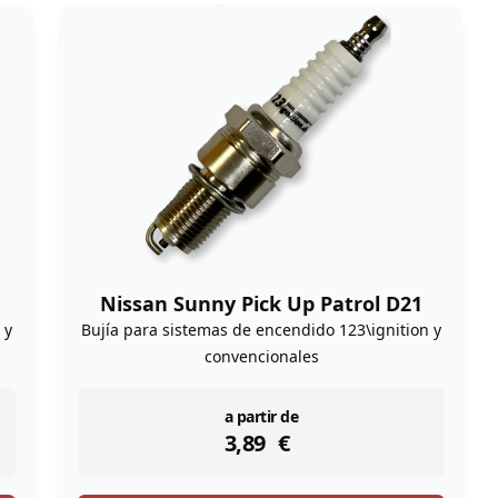
Nissan Sunny Pick Up Patrol D21
 y
Bujía para sistemas de encendido 123\ignition y
convencionales
instock
a partir de
3,89
€