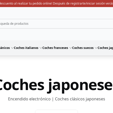
escuento al realizar tu pedido online! Después de registrarte/iniciar sesión verás
tánicos
Coches italianos
Coches franceses
Coches suecos
Coches ja
Coches japonese
Encendido electrónico | Coches clásicos japoneses