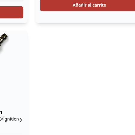
Añadir al carrito
n
\ignition y