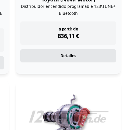
Distribuidor encendido programable 123\TUNE+
NE
Bluetooth
instock
a partir de
836,11
€
Detalles