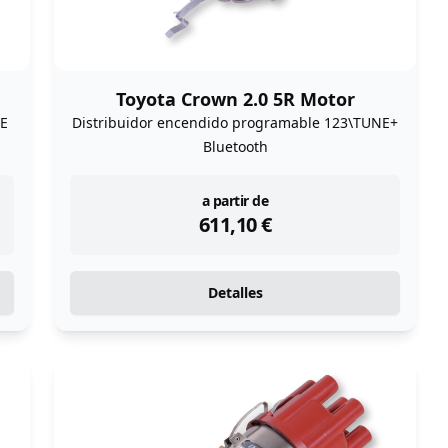
Toyota Crown 2.0 5R Motor
NE
Distribuidor encendido programable 123\TUNE+
Bluetooth
instock
a partir de
611,10
€
Detalles