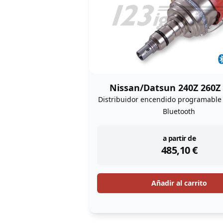
Nissan/Datsun 240Z 260Z
Distribuidor encendido programabl
Bluetooth
instock
a partir de
485,10
€
Añadir al carrito