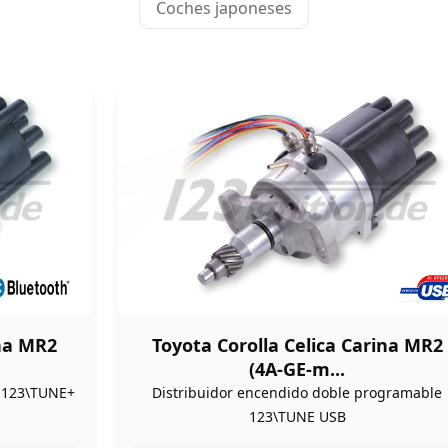
Coches japoneses
ina MR2
Toyota Corolla Celica Carina MR2
(4A-GE-m...
e 123\TUNE+
Distribuidor encendido doble programable
123\TUNE USB