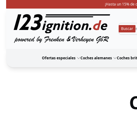
¡Hasta un 15% de d
123ignition
Ofertas especiales
Coches alemanes
Coches bri