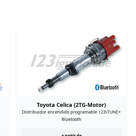
Toyota Celica (2TG-Motor)
Distribuidor encendido programable 123\TUNE+
Bluetooth
a partir de