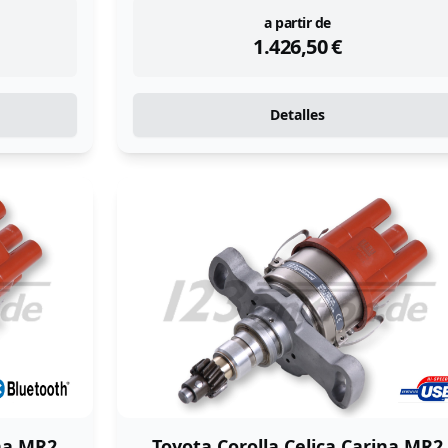
instock
a partir de
1.426,50
€
Detalles
ina MR2
Toyota Corolla Celica Carina MR2