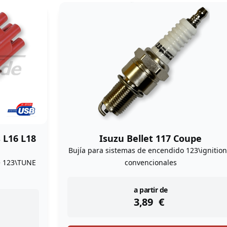
 L16 L18
Isuzu Bellet 117 Coupe
Bujía para sistemas de encendido 123\ignition
e 123\TUNE
convencionales
instock
a partir de
3,89
€