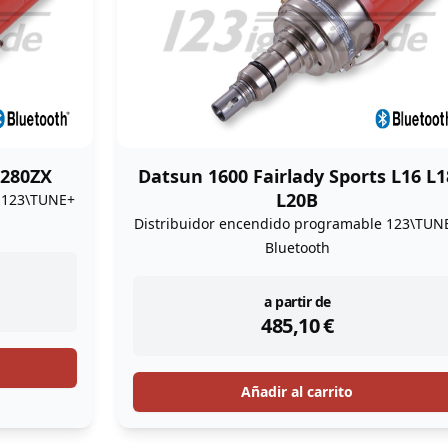
 280ZX
Datsun 1600 Fairlady Sports L16 L1
L20B
e 123\TUNE+
Distribuidor encendido programable 123\TUN
Bluetooth
instock
a partir de
485,10
€
Añadir al carrito