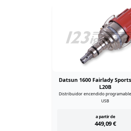
Datsun 1600 Fairlady Sports
L20B
Distribuidor encendido programabl
USB
instock
a partir de
449,09
€