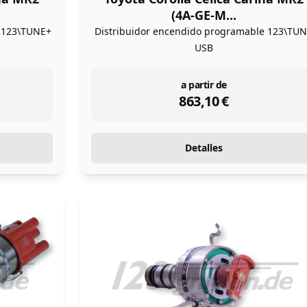
(4A-GE-M...
e 123\TUNE+
Distribuidor encendido programable 123\TU
USB
instock
a partir de
863,10
€
Detalles