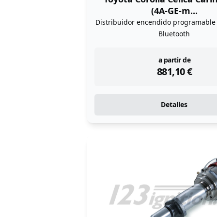
(4A-GE-m...
Distribuidor encendido programabl
Bluetooth
instock
a partir de
881,10
€
Detalles