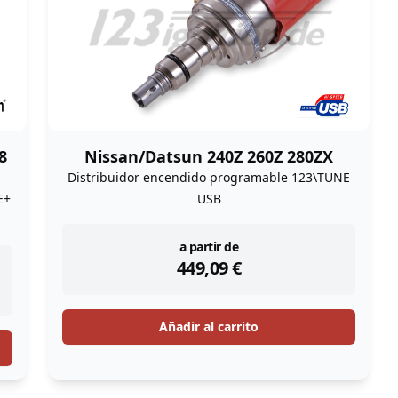
8
Nissan/Datsun 240Z 260Z 280ZX
Distribuidor encendido programable 123\TUNE
E+
USB
instock
a partir de
449,09
€
Añadir al carrito