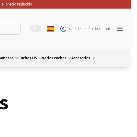
 el precio reducido
Modo de sistema
Modo oscuro
Modo de luz
Inicio de sesión de cliente
Seleccione idioma
Menü ö
poneses
Coches US
Varios coches
Accesorios
s