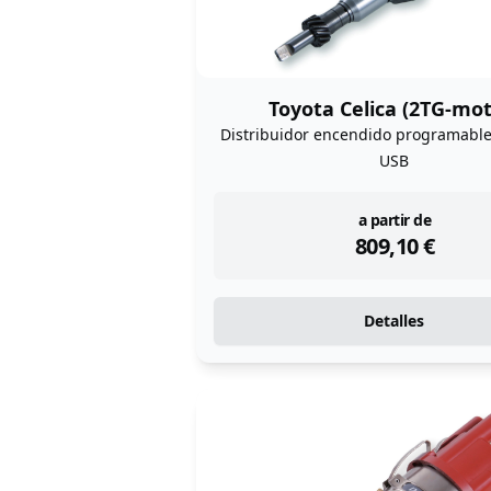
Toyota Celica (2TG-mot
Distribuidor encendido programabl
USB
instock
a partir de
809,10
€
Detalles