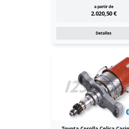
instock
a partir de
2.020,50
€
Detalles
Toyota Corolla Celica Car