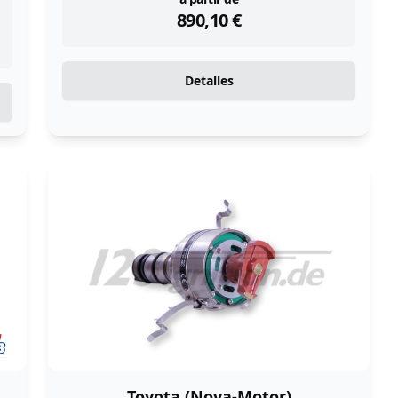
instock
890,10
€
Detalles
Toyota (Nova-Motor)