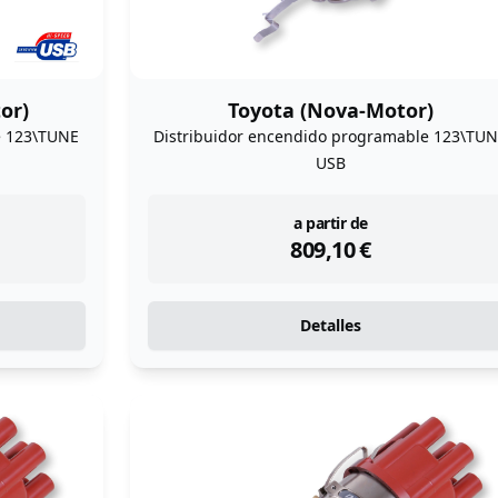
or)
Toyota (Nova-Motor)
e 123\TUNE
Distribuidor encendido programable 123\TU
USB
instock
a partir de
809,10
€
Detalles