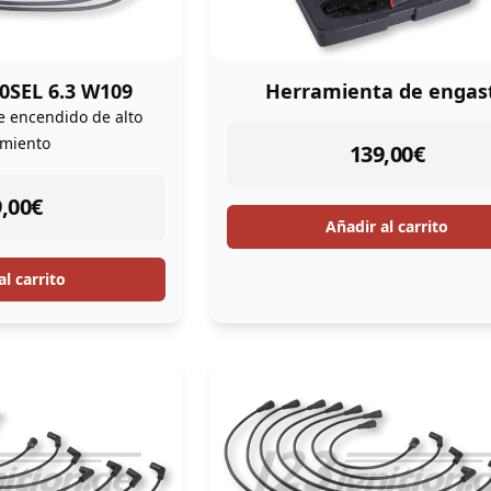
0SEL 6.3 W109
Herramienta de engas
e encendido de alto
imiento
instock
139,00
€
tock
,00
€
Añadir al carrito
al carrito