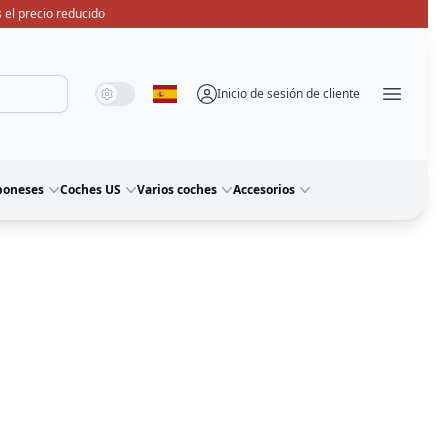
 el precio reducido
Modo de sistema
Modo oscuro
Modo de luz
Inicio de sesión de cliente
Seleccione idioma
Menü ö
poneses
Coches US
Varios coches
Accesorios