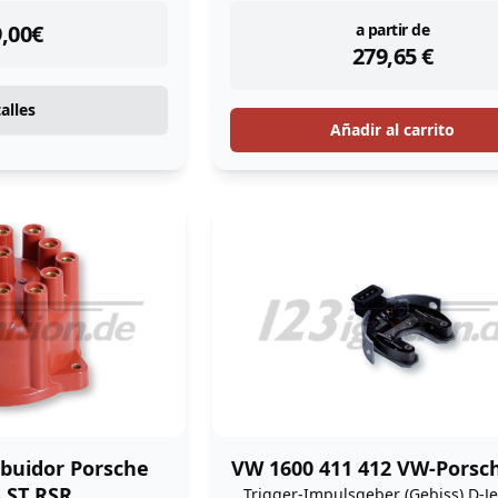
tock
instock
,00
€
a partir de
279,65
€
alles
Añadir al carrito
ibuidor Porsche
VW 1600 411 412 VW-Porsc
 ST RSR
Trigger-Impulsgeber (Gebiss) D-Je