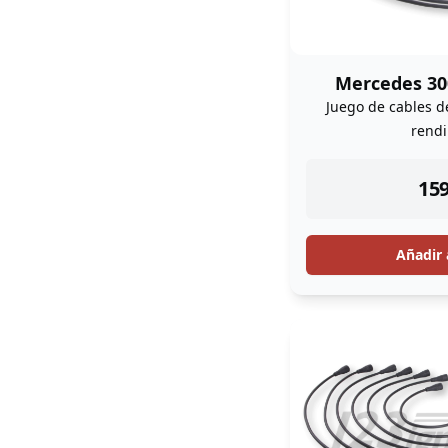
Mercedes 30
Juego de cables d
rend
ins
159
Añadir 