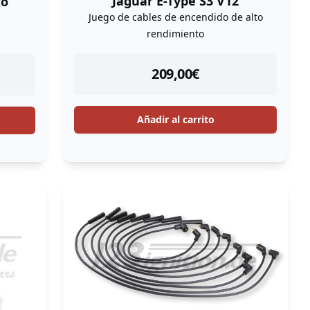
Jaguar E-Type S3 V12
to
Juego de cables de encendido de alto
rendimiento
instock
209,00
€
Añadir al carrito