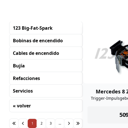
123 Big-Fat-Spark
Bobinas de encendido
Cables de encendido
Bujía
Refacciones
Servicios
Mercedes 8 Z
Trigger-Impulsgebe
« volver
ins
509
Clasificación
1
2
3
...