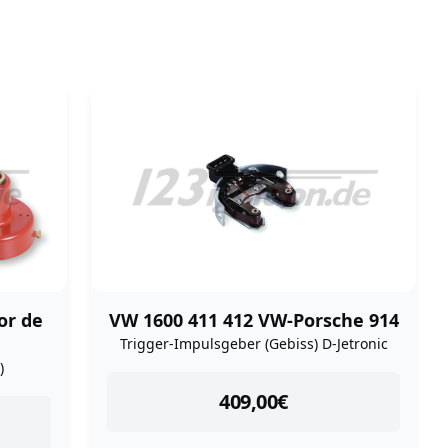
tor de
VW 1600 411 412 VW-Porsche 914
Trigger-Impulsgeber (Gebiss) D-Jetronic
)
instock
409,00
€