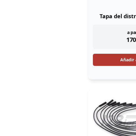
Tapa del dist
ins
a pa
170
Añadir 