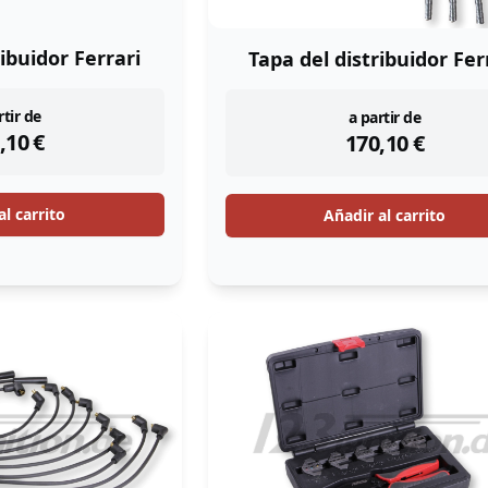
ribuidor Ferrari
Tapa del distribuidor Fer
tock
instock
rtir de
a partir de
,10
€
170,10
€
al carrito
Añadir al carrito