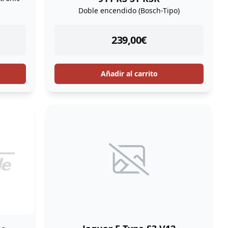
Doble encendido (Bosch-Tipo)
instock
239,00
€
Añadir al carrito