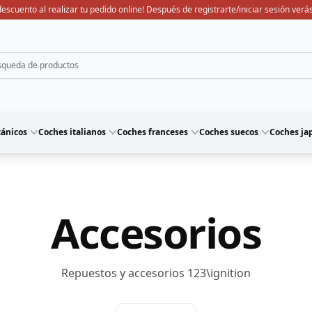
escuento al realizar tu pedido online! Después de registrarte/iniciar sesión verás
tánicos
Coches italianos
Coches franceses
Coches suecos
Coches ja
Accesorios
Repuestos y accesorios 123\ignition