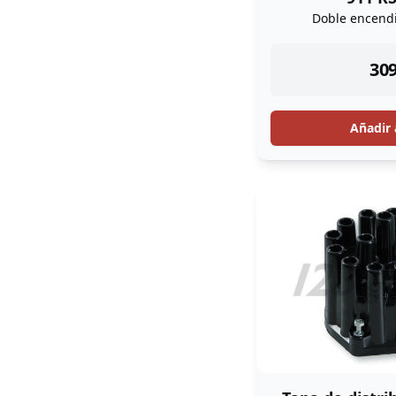
Doble encendi
ins
309
Añadir 