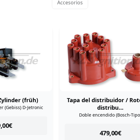
Accesorios
ylinder (früh)
Tapa del distribuidor / Ro
distribu...
r (Gebiss) D-Jetronic
Doble encendido (Bosch-Tipo
tock
,00
€
instock
479,00
€