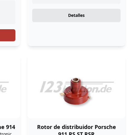
Detalles
he 914
Rotor de distribuidor Porsche
911 RS ST RSR
tronic