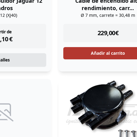
buidor Jaguar 12
Cable de encendido al
indros
rendimiento, carr...
J12 (XJ40)
Ø 7 mm, carrete = 30,48 m
tock
instock
rtir de
229,00
€
,10
€
Añadir al carrito
alles