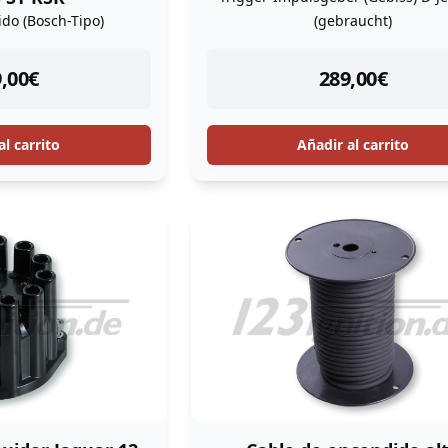
do (Bosch-Tipo)
(gebraucht)
tock
instock
,00
€
289,00
€
al carrito
Añadir al carrito