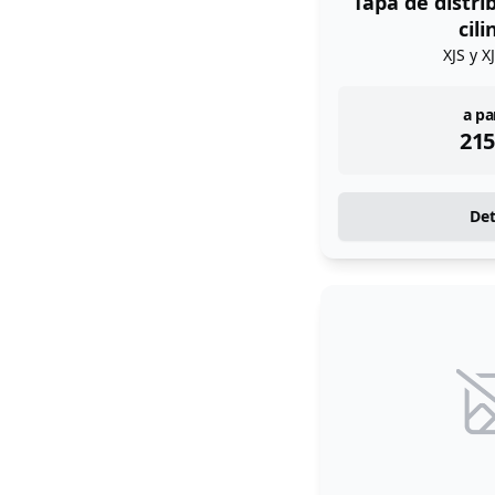
Tapa de distri
cil
XJS y X
ins
a pa
215
Det