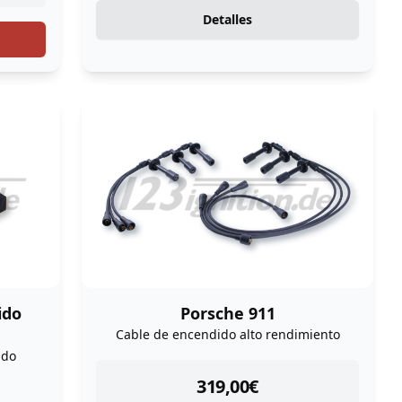
Detalles
ido
Porsche 911
Cable de encendido alto rendimiento
ido
instock
319,00
€