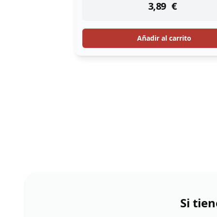
3,89
€
Añadir al carrito
Si tie