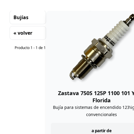
Bujías
« volver
Clasificación
Producto 1 - 1 de 1
Zastava 750S 125P 1100 101 
Florida
Bujía para sistemas de encendido 123\ig
convencionales
instock
a partir de