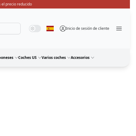
 el precio reducido
Modo de sistema
Modo oscuro
Modo de luz
Inicio de sesión de cliente
Seleccione idioma
Menü ö
poneses
Coches US
Varios coches
Accesorios