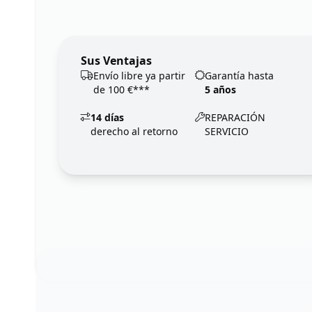
Sus Ventajas
Envío libre ya partir
Garantía hasta
de 100 €***
5 años
14 días
REPARACIÓN
derecho al retorno
SERVICIO
Footer
123ignition.de