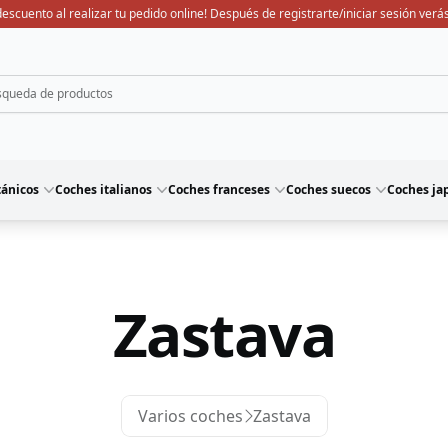
escuento al realizar tu pedido online! Después de registrarte/iniciar sesión verás
tánicos
Coches italianos
Coches franceses
Coches suecos
Coches ja
Zastava
Varios coches
Zastava