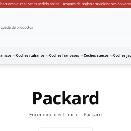
escuento al realizar tu pedido online! Después de registrarte/iniciar sesión verás
tánicos
Coches italianos
Coches franceses
Coches suecos
Coches ja
Packard
Encendido electrónico | Packard