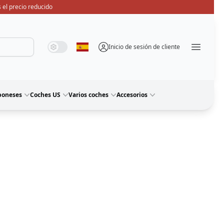
 el precio reducido
Modo de sistema
Modo oscuro
Modo de luz
Inicio de sesión de cliente
Seleccione idioma
Menü ö
poneses
Coches US
Varios coches
Accesorios