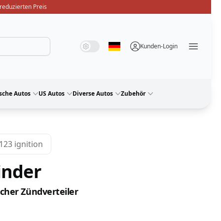
reduzierten Preis
Systemmodus
Dunkelmodus
Lichtmodus
Kunden-Login
Sprache auswählen
Menü ö
sche Autos
US Autos
Diverse Autos
Zubehör
123 ignition
inder
scher Zündverteiler