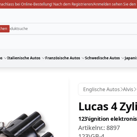
nachlass bei Online-Bestellung! Nach dem Registrieren/Anmelden sehen Sie den 
os
Italienische Autos
Französische Autos
Schwedische Autos
Japani
Englische Autos
Alvis
Lucas 4 Zyl
123\ignition elektroni
Artikelnr.:
8897
123\GB-4