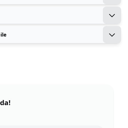
ile
 da!