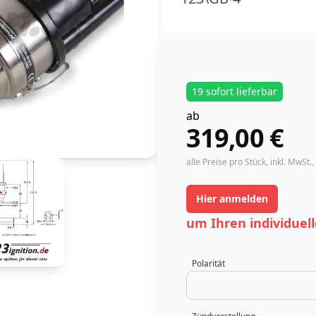
19 sofort lieferbar
ab
319,00
€
instock
alle Preise pro Stück,
inkl. MwSt.
,
Hier anmelden
um Ihren individuell
Polarität