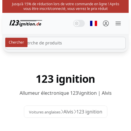
Jusqu'à 15% de réduction lors de votre commande en ligne ! Après
vous être inscrit/connecté, vous verrez le prix réduit
123ignition.de
Mode système
Mode sombre
Mode lumière
Sélectionner la 
Menü 
123 ignition
Allumeur électronique 123\ignition | Alvis
Alvis
123 ignition
Voitures anglaises