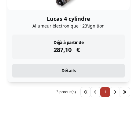
Lucas 4 cylindre
Allumeur électronique 123\ignition
instock
Déjà à partir de
287,10
€
Détails
3 produit(s)
1