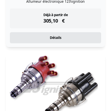
Allumeur électronique 123\ignition
instock
Déjà à partir de
305,10
€
Détails