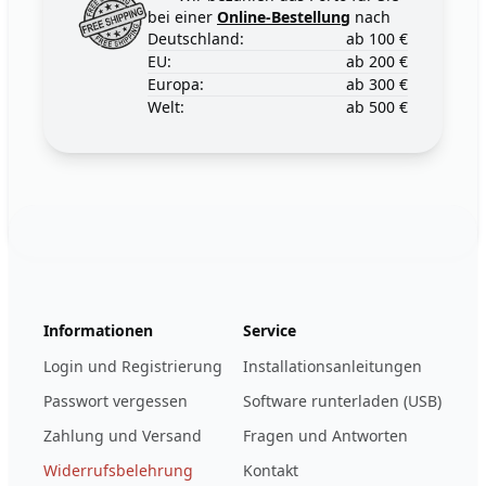
bei einer
Online-Bestellung
nach
Deutschland:
ab 100 €
EU:
ab 200 €
Europa:
ab 300 €
Welt:
ab 500 €
Footer
123ignition.de
Informationen
Service
Login und Registrierung
Installationsanleitungen
Passwort vergessen
Software runterladen (USB)
Zahlung und Versand
Fragen und Antworten
Widerrufsbelehrung
Kontakt