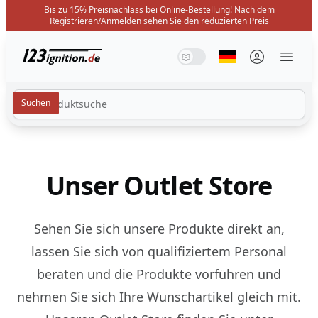
Bis zu 15% Preisnachlass bei Online-Bestellung! Nach dem
Registrieren/Anmelden sehen Sie den reduzierten Preis
123ignition.de
Systemmodus
Dunkelmodus
Lichtmodus
Sprache auswäh
Menü 
Unser Outlet Store
Sehen Sie sich unsere Produkte direkt an,
lassen Sie sich von qualifiziertem Personal
beraten und die Produkte vorführen und
nehmen Sie sich Ihre Wunschartikel gleich mit.