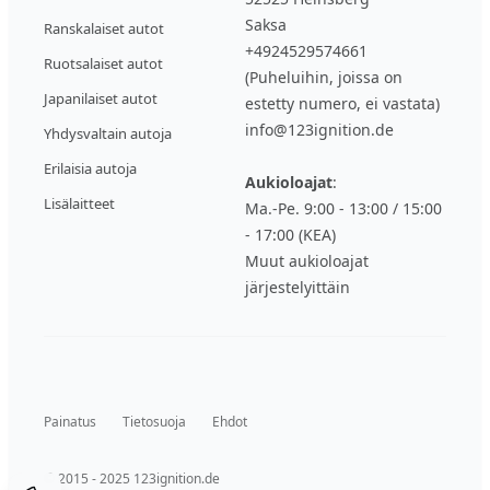
Saksa
Ranskalaiset autot
+4924529574661
Ruotsalaiset autot
(Puheluihin, joissa on
Japanilaiset autot
estetty numero, ei vastata)
info@123ignition.de
Yhdysvaltain autoja
Erilaisia autoja
Aukioloajat
:
Lisälaitteet
Ma.-Pe. 9:00 - 13:00 / 15:00
- 17:00 (KEA)
Muut aukioloajat
järjestelyittäin
Painatus
Tietosuoja
Ehdot
© 2015 - 2025 123ignition.de