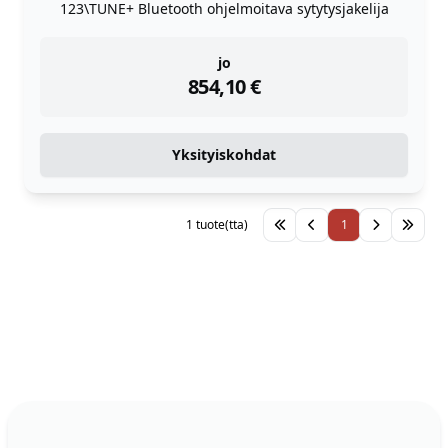
123\TUNE+ Bluetooth ohjelmoitava sytytysjakelija
instock
jo
854,10
€
Yksityiskohdat
1 tuote(tta)
1