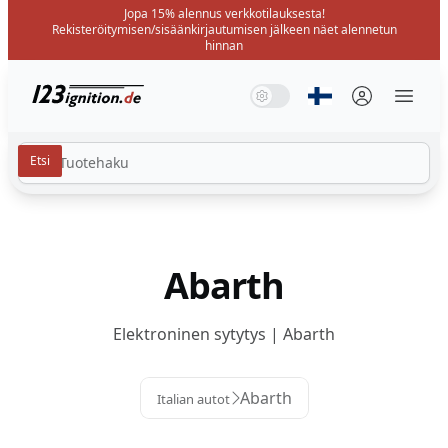
Jopa 15% alennus verkkotilauksesta!
Rekisteröitymisen/sisäänkirjautumisen jälkeen näet alennetun
hinnan
123ignition.de
Järjestelmätila
Tumma tila
Valotila
Valitse kieli
Menü 
Abarth
Elektroninen sytytys | Abarth
Abarth
Italian autot