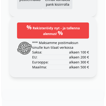
pank kisiirrolla
%
Rekisteröidy nyt - ja tallenna
%
alennus!
*** Maksamme postimaksun
sinulle kun tilaat verkossa
Saksa:
alkaen 100 €
EU:
alkaen 200 €
Eurooppa:
alkaen 300 €
Maailma:
alkaen 500 €
Footer
123ignition.de