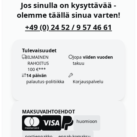
Jos sinulla on kysyttävää -
olemme täällä sinua varten!
+49 (0) 24 52 / 9 57 46 61
Tulevaisuudet
ILMAINEN
Jopa
viiden vuoden
RAHOITUS
takuu
100 €***
14 päivän
palautus-politiikka
Korjauspalvelu
MAKSUVAIHTOEHDOT
huomioon
postiennakko
ennak-komaksu