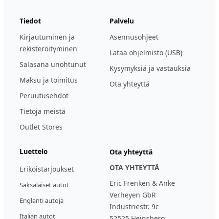
Tiedot
Palvelu
Kirjautuminen ja
Asennusohjeet
rekisteröityminen
Lataa ohjelmisto (USB)
Salasana unohtunut
Kysymyksiä ja vastauksia
Maksu ja toimitus
Ota yhteyttä
Peruutusehdot
Tietoja meistä
Outlet Stores
Luettelo
Ota yhteyttä
OTA YHTEYTTÄ
Erikoistarjoukset
Eric Frenken & Anke
Saksalaiset autot
Verheyen GbR
Englanti autoja
Industriestr. 9c
Italian autot
52525 Heinsberg