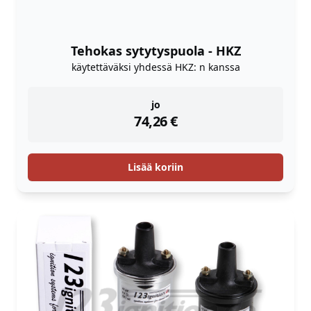
Tehokas sytytyspuola - HKZ
käytettäväksi yhdessä HKZ: n kanssa
instock
jo
74,26
€
Lisää koriin