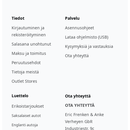
Tiedot
Palvelu
Kirjautuminen ja
Asennusohjeet
rekisteröityminen
Lataa ohjelmisto (USB)
Salasana unohtunut
Kysymyksiä ja vastauksia
Maksu ja toimitus
Ota yhteyttä
Peruutusehdot
Tietoja meistä
Outlet Stores
Luettelo
Ota yhteyttä
OTA YHTEYTTÄ
Erikoistarjoukset
Eric Frenken & Anke
Saksalaiset autot
Verheyen GbR
Englanti autoja
Industriestr. 9c