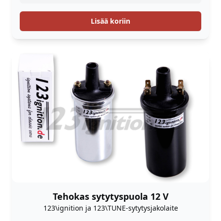
Lisää koriin
Tehokas sytytyspuola 12 V
123\ignition ja 123\TUNE-sytytysjakolaite