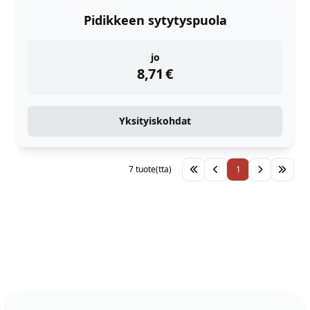
Pidikkeen sytytyspuola
instock
jo
8,71
€
Yksityiskohdat
7 tuote(tta)
1