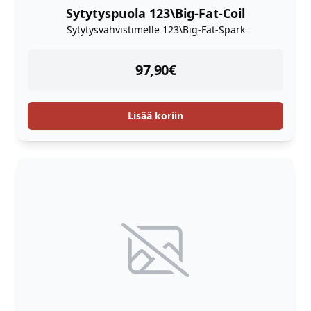
Sytytyspuola 123\Big-Fat-Coil
Sytytysvahvistimelle 123\Big-Fat-Spark
instock
97,90
€
Lisää koriin