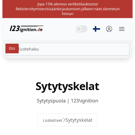
Jopa 15% alennus verkkotilauksesta!
Rekisteröitymisen/sisäänkirjautumisen jälkeen näet alennetun
hinnan
123ignition.de
Järjestelmätila
Tumma tila
Valotila
Valitse kieli
Menü 
Sytytyskelat
Sytytyspuola | 123\ignition
Sytytyskelat
Lisälaitteet