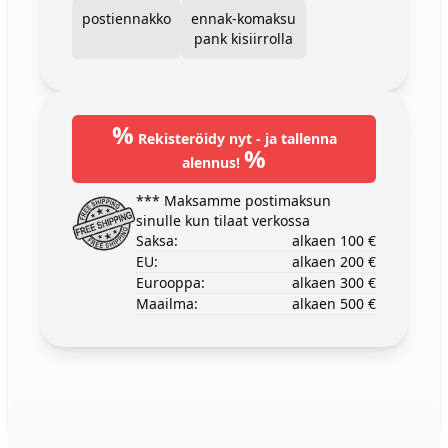
postiennakko
ennak-komaksu
pank kisiirrolla
%
Rekisteröidy nyt - ja tallenna
%
alennus!
*** Maksamme postimaksun
sinulle kun tilaat verkossa
Saksa:
alkaen 100 €
EU:
alkaen 200 €
Eurooppa:
alkaen 300 €
Maailma:
alkaen 500 €
Footer
123ignition.de