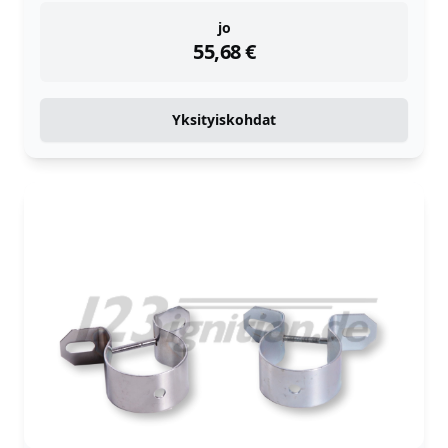
instock
jo
55,68
€
Yksityiskohdat