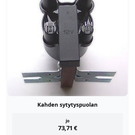
Kahden sytytyspuolan
instock
jo
73,71
€