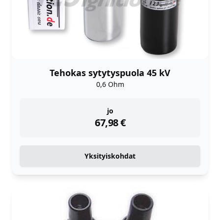
Tehokas sytytyspuola 45 kV
0,6 Ohm
instock
jo
67,98
€
Yksityiskohdat