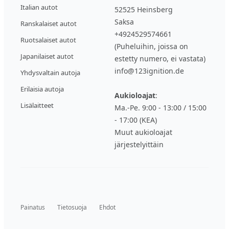
Italian autot
52525 Heinsberg
Saksa
Ranskalaiset autot
+4924529574661
Ruotsalaiset autot
(Puheluihin, joissa on
Japanilaiset autot
estetty numero, ei vastata)
info@123ignition.de
Yhdysvaltain autoja
Erilaisia autoja
Aukioloajat
:
Lisälaitteet
Ma.-Pe. 9:00 - 13:00 / 15:00
- 17:00 (KEA)
Muut aukioloajat
järjestelyittäin
Painatus
Tietosuoja
Ehdot