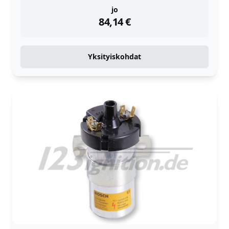
instock
jo
84,14
€
Yksityiskohdat