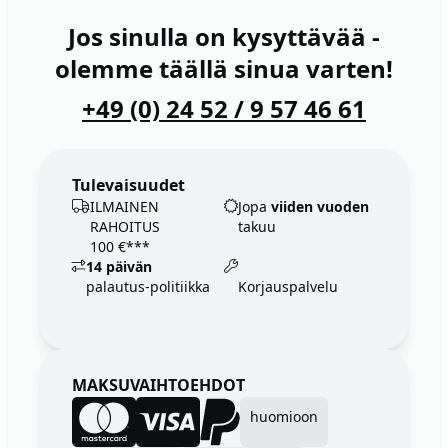
Jos sinulla on kysyttävää -
olemme täällä sinua varten!
+49 (0) 24 52 / 9 57 46 61
Tulevaisuudet
ILMAINEN
Jopa
viiden vuoden
RAHOITUS
takuu
100 €***
14 päivän
palautus-politiikka
Korjauspalvelu
MAKSUVAIHTOEHDOT
huomioon