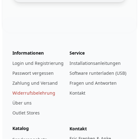
Footer
123ignition.de
Informationen
Service
Login und Registrierung
Installationsanleitungen
Passwort vergessen
Software runterladen (USB)
Zahlung und Versand
Fragen und Antworten
Widerrufsbelehrung
Kontakt
Über uns
Outlet Stores
Katalog
Kontakt
Eric Frenken & Anke